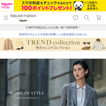
menu
home
search
favorite_border
shopping_cart
lock_outline
メニュー
トップ
検索
お気に入り
カート
ログイン
3,980円(税込)以上のお買い物で送料無料！
熊本県を中心とする地震の影響による配送遅延のお知らせ