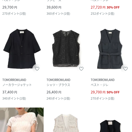
29,700
39,600
27,720
円
円
円
30
%
OFF
270
ポイント
(
1倍
)
360
ポイント
(
1倍
)
252
ポイント
(
1倍
)
TOMORROWLAND
TOMORROWLAND
TOMORROWLAND
ノーカラージャケット
シャツ・ブラウス
ベスト・ジレ
37,400
26,400
29,700
円
円
円
50
%
OFF
340
ポイント
(
1倍
)
240
ポイント
(
1倍
)
270
ポイント
(
1倍
)