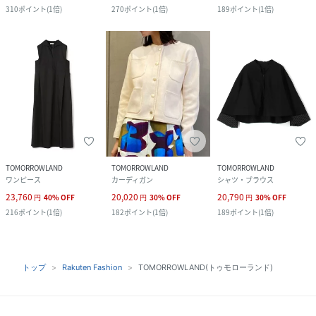
310
ポイント
(
1倍
)
270
ポイント
(
1倍
)
189
ポイント
(
1倍
)
TOMORROWLAND
TOMORROWLAND
TOMORROWLAND
ワンピース
カーディガン
シャツ・ブラウス
23,760
20,020
20,790
円
40
%
OFF
円
30
%
OFF
円
30
%
OFF
216
ポイント
(
1倍
)
182
ポイント
(
1倍
)
189
ポイント
(
1倍
)
トップ
Rakuten Fashion
TOMORROWLAND(トゥモローランド)