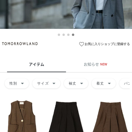
favorite_border
お気に入りショップに登録する
アイテム
お知らせ
NEW
arrow_drop_down
arrow_drop_down
arrow_drop_down
arrow_drop_down
性別
サイズ
袖丈
着丈
パン