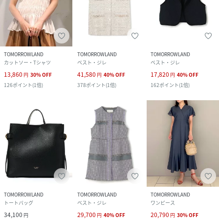
TOMORROWLAND
TOMORROWLAND
TOMORROWLAND
カットソー・Tシャツ
ベスト・ジレ
ベスト・ジレ
13,860
41,580
17,820
円
30
%
OFF
円
40
%
OFF
円
40
%
OFF
126
ポイント
(
1倍
)
378
ポイント
(
1倍
)
162
ポイント
(
1倍
)
TOMORROWLAND
TOMORROWLAND
TOMORROWLAND
トートバッグ
ベスト・ジレ
ワンピース
34,100
29,700
20,790
円
円
40
%
OFF
円
30
%
OFF