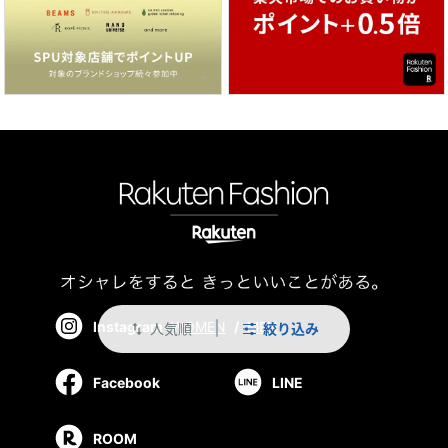
Instagram
WOMEN
/
MEN
人気順
絞り込み
swap_vert
Facebook
LINE
ROOM