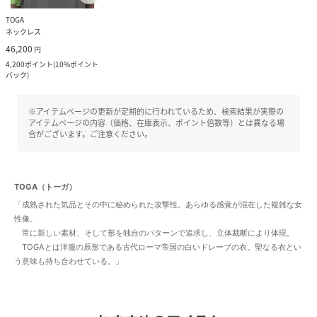
TOGA
ネックレス
46,200
円
4,200
ポイント
(
10%ポイント
バック
)
※アイテムページの更新が定期的に行われているため、検索結果が実際の
アイテムページの内容（価格、在庫表示、ポイント倍数等）とは異なる場
合がございます。ご注意ください。
TOGA（トーガ）
「成熟された気品とその中に秘められた攻撃性。あらゆる感覚が混在した複雑な女
性像。
常に新しい素材、そして形を独自のパターンで追求し、立体裁断により体現。
TOGAとは洋服の原形である古代ローマ帝国の白いドレープの衣。聖なる衣とい
う意味も持ち合わせている。」