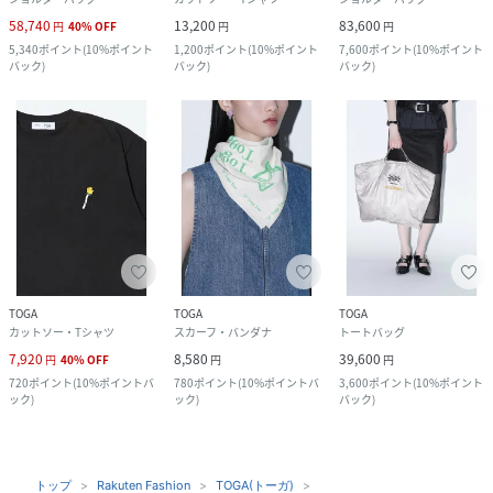
58,740
13,200
83,600
円
40
%
OFF
円
円
5,340
ポイント
(
10%ポイント
1,200
ポイント
(
10%ポイント
7,600
ポイント
(
10%ポイント
バック
)
バック
)
バック
)
TOGA
TOGA
TOGA
カットソー・Tシャツ
スカーフ・バンダナ
トートバッグ
7,920
8,580
39,600
円
40
%
OFF
円
円
720
ポイント
(
10%ポイントバ
780
ポイント
(
10%ポイントバ
3,600
ポイント
(
10%ポイント
ック
)
ック
)
バック
)
トップ
Rakuten Fashion
TOGA(トーガ)