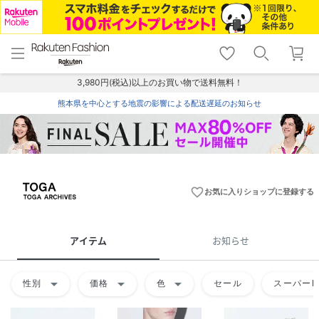
menu
home
search
favorite_border
shopping_cart
lock_outline
メニュー
トップ
検索
お気に入り
カート
ログイン
3,980円(税込)以上のお買い物で送料無料！
熊本県を中心とする地震の影響による配送遅延のお知らせ
favorite_border
お気に入りショップに登録する
アイテム
お知らせ
arrow_drop_down
arrow_drop_down
arrow_drop_down
性別
価格
色
セール
スーパーD