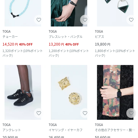
TOGA
TOGA
TOGA
チョーカー
ブレスレット・バングル
ピアス
14,520
13,200
19,800
円
40
%
OFF
円
40
%
OFF
円
1,320
ポイント
(
10%ポイント
1,200
ポイント
(
10%ポイント
1,800
ポイント
(
10%ポイント
バック
)
バック
)
バック
)
TOGA
TOGA
TOGA
アンクレット
イヤリング・イヤーカフ
その他のアクセサリー・腕時計
20,900
26,400
50,600
円
円
円