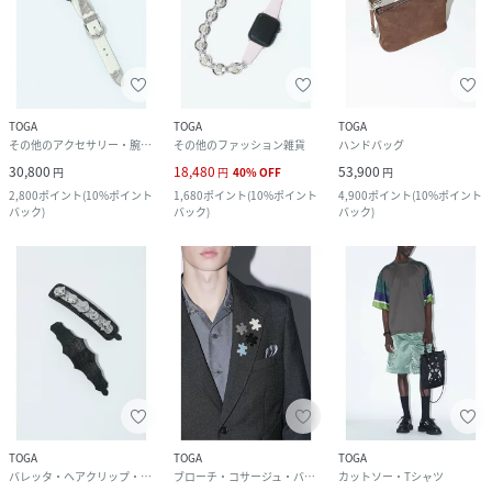
TOGA
TOGA
TOGA
その他のアクセサリー・腕時計
その他のファッション雑貨
ハンドバッグ
30,800
18,480
53,900
円
円
40
%
OFF
円
2,800
ポイント
(
10%ポイント
1,680
ポイント
(
10%ポイント
4,900
ポイント
(
10%ポイント
バック
)
バック
)
バック
)
TOGA
TOGA
TOGA
バレッタ・ヘアクリップ・ヘアピン
ブローチ・コサージュ・バッジ
カットソー・Tシャツ