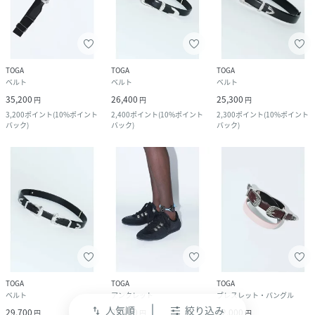
TOGA
TOGA
TOGA
ベルト
ベルト
ベルト
35,200
26,400
25,300
円
円
円
3,200
ポイント
(
10%ポイント
2,400
ポイント
(
10%ポイント
2,300
ポイント
(
10%ポイント
バック
)
バック
)
バック
)
TOGA
TOGA
TOGA
ベルト
アンクレット
ブレスレット・バングル
人気順
絞り込み
swap_vert
29,700
20,900
22,000
円
円
円