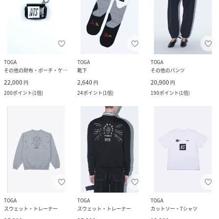
TOGA
TOGA
TOGA
その他の財布・ポーチ・ケース
靴下
その他のパンツ
22,000
2,640
20,900
円
円
円
200
ポイント
(
1倍
)
24
ポイント
(
1倍
)
190
ポイント
(
1倍
)
TOGA
TOGA
TOGA
スウェット・トレーナー
スウェット・トレーナー
カットソー・Tシャツ