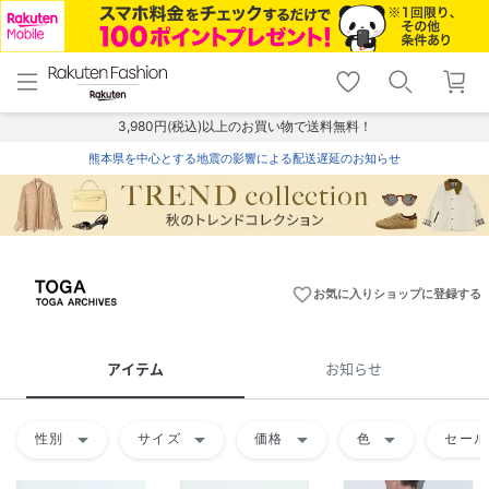
menu
home
search
favorite_border
shopping_cart
lock_outline
メニュー
トップ
検索
お気に入り
カート
ログイン
3,980円(税込)以上のお買い物で送料無料！
熊本県を中心とする地震の影響による配送遅延のお知らせ
favorite_border
お気に入りショップに登録する
アイテム
お知らせ
arrow_drop_down
arrow_drop_down
arrow_drop_down
arrow_drop_down
性別
サイズ
価格
色
セール