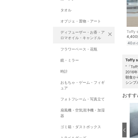
タオル
オブジェ・置物・アート
Toffy 
ディフューザー・お香・ア
close
4,40
ロマオイル・キャンドル
40
ポ
フラワーベース・花瓶
Toff
鏡・ミラー
"「To
時計
201
朝食か
おもちゃ・ゲーム・フィギ
シンプ
ュア
おすす
フォトフレーム・写真立て
扇風機・空気清浄機・加湿
器
ゴミ箱・ダストボックス
トラベルグッズ