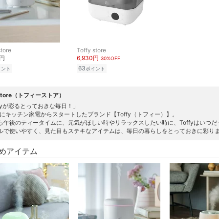
store
Toffy store
0円
6,930円
30%OFF
63
イント
ポイント
y store（トフィーストア）
ffyが彩るとっておきな毎日！」
6年にキッチン家電からスタートしたブランド【Toffy（トフィー）】。
ら午後のティータイムに、元気がほしい時やリラックスしたい時に、Toffyはいつ
ルで使いやすく、見た目もステキなアイテムは、毎日の暮らしをとっておきに彩りま
めアイテム