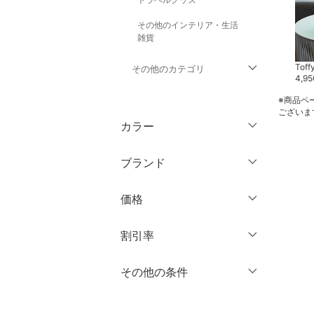
その他のインテリア・生活
雑貨
Toffy store
Toffy store
Toff
その他のカテゴリ
38,500
円
7,150
円
4,95
※商品ペ
トップス
ございま
カラー
ジャケット・アウター
ブランド
パンツ
ブランド一覧からさがす >
価格
ワンピース・ドレス
円
～
円
割引率
スカート
オールインワン・オーバ
％OFF
～
％OFF
その他の条件
絞り込み
クリア
絞り込み
ーオール
クーポン対象のみ表示
絞り込み
バッグ