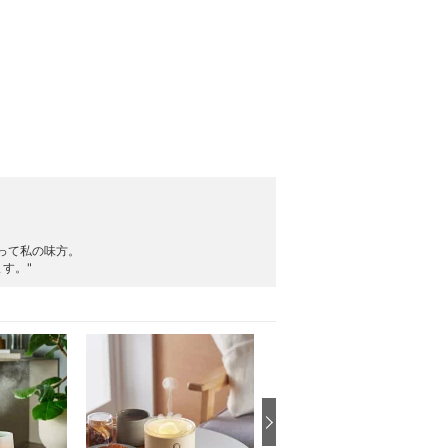
だって私の味方。
す。"