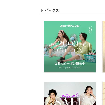
スーパーDEALのみ表示
トピックス
シューズ・靴
クリア
絞り込み
インナー・ルームウェア
靴下・レッグウェア
ファッション雑貨
アクセサリー・腕時計
財布・ポーチ・ケース
帽子
ヘアアクセサリー
マタニティウェア・ベビ
ー用品