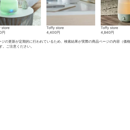
y store
Toffy store
Toffy store
0
円
4,400
円
4,840
円
ージの更新が定期的に行われているため、検索結果が実際の商品ページの内容（価
す。ご注意ください。