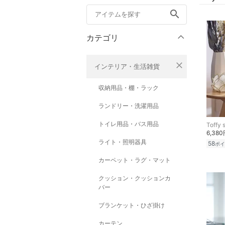
search
カテゴリ
close
インテリア・生活雑貨
収納用品・棚・ラック
ランドリー・洗濯用品
トイレ用品・バス用品
Toffy 
6,38
ライト・照明器具
58
ポイ
カーペット・ラグ・マット
クッション・クッションカ
バー
ブランケット・ひざ掛け
カーテン