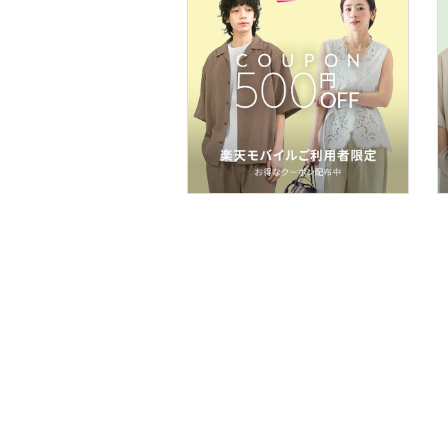
フレグランス
メイク道具・美容器具
コフレ・キット・セット
食器・調理器具・キッチ
ン用品
スマホグッズ・オーディ
オ機器
スポーツ・アウトドア用
品
文房具
ペット用品