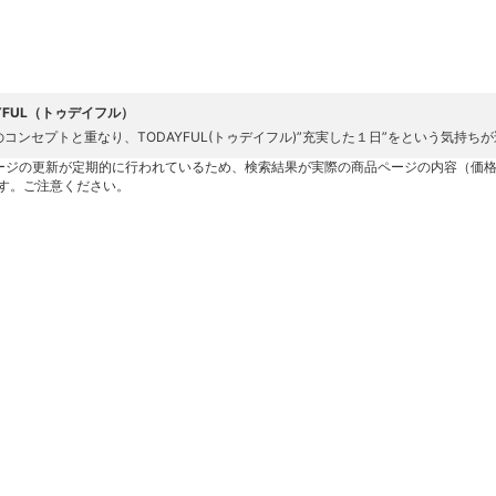
YFUL（トゥデイフル）
E'sのコンセプトと重なり、TODAYFUL(トゥデイフル)”充実した１日”をという気持
ージの更新が定期的に行われているため、検索結果が実際の商品ページの内容（価
す。ご注意ください。