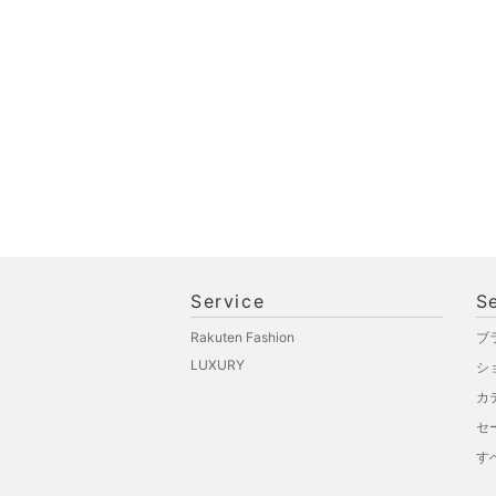
オ機器
スポーツ・アウトドア用
品
文房具
ペット用品
福袋・ギフト・その他
Service
S
Rakuten Fashion
ブ
LUXURY
シ
カ
セ
す