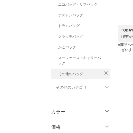
エコバッグ・サブバッグ
ボストンバッグ
ドラムバッグ
TODA
クラッチバッグ
LIF
※商品ペ
かごバッグ
ございま
スーツケース・キャリーバ
ッグ
close
その他のバッグ
その他のカテゴリ
トップス
カラー
ジャケット・アウター
価格
パンツ