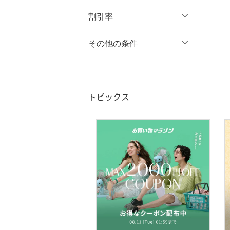
円
～
円
割引率
ワンピース・ドレス
％OFF
～
％OFF
その他の条件
スカート
絞り込み
クーポン対象のみ表示
オールインワン・オーバ
絞り込み
クリア
絞り込み
ーオール
スーパーDEALのみ表示
トピックス
シューズ・靴
クリア
絞り込み
インナー・ルームウェア
靴下・レッグウェア
ファッション雑貨
アクセサリー・腕時計
財布・ポーチ・ケース