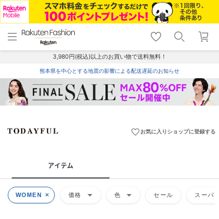
menu
home
search
favorite_border
shopping_cart
lock_outline
メニュー
トップ
検索
お気に入り
カート
ログイン
3,980円(税込)以上のお買い物で送料無料！
熊本県を中心とする地震の影響による配送遅延のお知らせ
favorite_border
お気に入りショップに登録する
アイテム
arrow_drop_down
arrow_drop_down
WOMEN
価格
色
セール
スーパー