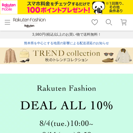
menu
home
search
favorite_border
shopping_cart
lock_outline
メニュー
トップ
検索
お気に入り
カート
ログイン
3,980円(税込)以上のお買い物で送料無料！
熊本県を中心とする地震の影響による配送遅延のお知らせ