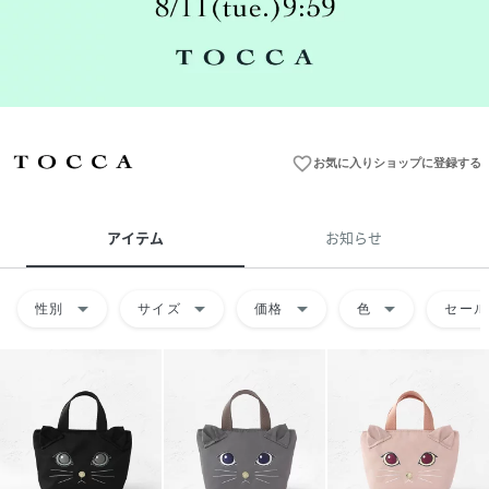
favorite_border
お気に入りショップに登録する
アイテム
お知らせ
arrow_drop_down
arrow_drop_down
arrow_drop_down
arrow_drop_down
性別
サイズ
価格
色
セール