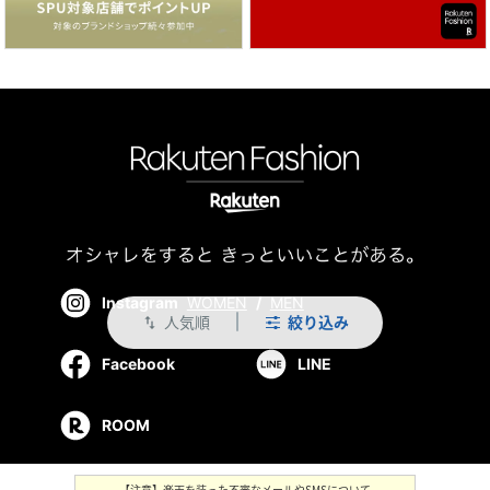
Instagram
WOMEN
/
MEN
人気順
絞り込み
swap_vert
Facebook
LINE
ROOM
【注意】楽天を装った不審なメールやSMSについて