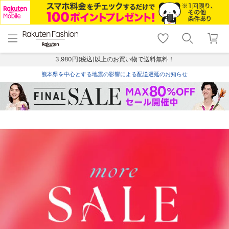
menu
home
search
favorite_border
shopping_cart
lock_outline
メニュー
トップ
検索
お気に入り
カート
ログイン
3,980円(税込)以上のお買い物で送料無料！
熊本県を中心とする地震の影響による配送遅延のお知らせ