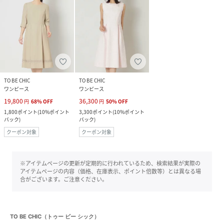
TO BE CHIC
TO BE CHIC
ワンピース
ワンピース
19,800
36,300
円
68
%
OFF
円
50
%
OFF
1,800
ポイント
(
10%ポイント
3,300
ポイント
(
10%ポイント
バック
)
バック
)
クーポン対象
クーポン対象
※アイテムページの更新が定期的に行われているため、検索結果が実際の
アイテムページの内容（価格、在庫表示、ポイント倍数等）とは異なる場
合がございます。ご注意ください。
TO BE CHIC（トゥー ビー シック）