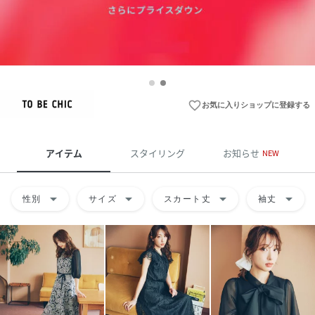
favorite_border
お気に入りショップに登録する
アイテム
スタイリング
お知らせ
NEW
arrow_drop_down
arrow_drop_down
arrow_drop_down
arrow_drop_down
性別
サイズ
スカート丈
袖丈