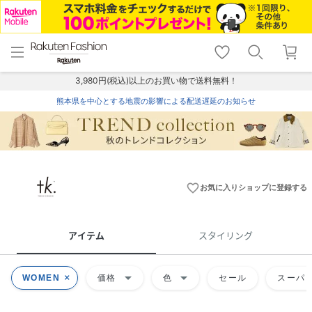
menu
home
search
favorite_border
shopping_cart
lock_outline
メニュー
トップ
検索
お気に入り
カート
ログイン
3,980円(税込)以上のお買い物で送料無料！
熊本県を中心とする地震の影響による配送遅延のお知らせ
favorite_border
お気に入りショップに登録する
アイテム
スタイリング
arrow_drop_down
arrow_drop_down
WOMEN
価格
色
セール
スーパー