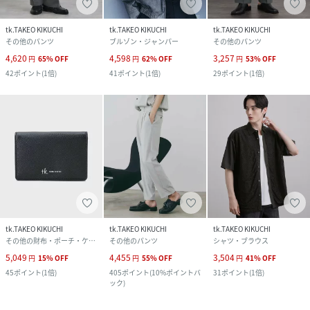
tk.TAKEO KIKUCHI
tk.TAKEO KIKUCHI
tk.TAKEO KIKUCHI
その他のパンツ
ブルゾン・ジャンパー
その他のパンツ
4,620
4,598
3,257
円
65
%
OFF
円
62
%
OFF
円
53
%
OFF
42
ポイント
(
1倍
)
41
ポイント
(
1倍
)
29
ポイント
(
1倍
)
tk.TAKEO KIKUCHI
tk.TAKEO KIKUCHI
tk.TAKEO KIKUCHI
その他の財布・ポーチ・ケース
その他のパンツ
シャツ・ブラウス
5,049
4,455
3,504
円
15
%
OFF
円
55
%
OFF
円
41
%
OFF
45
ポイント
(
1倍
)
405
ポイント
(
10%ポイントバ
31
ポイント
(
1倍
)
ック
)