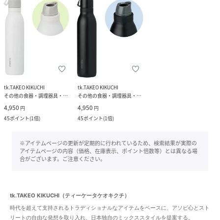
tk.TAKEO KIKUCHI
tk.TAKEO KIKUCHI
その他の食器・調理器具・キッチン用品
その他の食器・調理器具・キッチン用品
4,950
4,950
円
円
45
ポイント
(
1倍
)
45
ポイント
(
1倍
)
※アイテムページの更新が定期的に行われているため、検索結果が実際の
アイテムページの内容（価格、在庫表示、ポイント倍数等）とは異なる場
合がございます。ご注意ください。
tk.TAKEO KIKUCHI（ティーケータケオキクチ）
時代を超えて支持されるトラディショナルなアイテムをベースに、アソビ心とスト
リートの自由な発想を取り入れ、日本独自のミックススタイルを提案する。