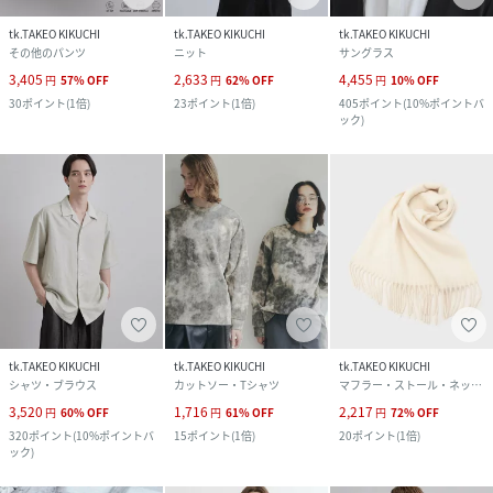
tk.TAKEO KIKUCHI
tk.TAKEO KIKUCHI
tk.TAKEO KIKUCHI
その他のパンツ
ニット
サングラス
3,405
2,633
4,455
円
57
%
OFF
円
62
%
OFF
円
10
%
OFF
30
ポイント
(
1倍
)
23
ポイント
(
1倍
)
405
ポイント
(
10%ポイントバ
ック
)
tk.TAKEO KIKUCHI
tk.TAKEO KIKUCHI
tk.TAKEO KIKUCHI
シャツ・ブラウス
カットソー・Tシャツ
マフラー・ストール・ネックウォーマー
3,520
1,716
2,217
円
60
%
OFF
円
61
%
OFF
円
72
%
OFF
320
ポイント
(
10%ポイントバ
15
ポイント
(
1倍
)
20
ポイント
(
1倍
)
ック
)