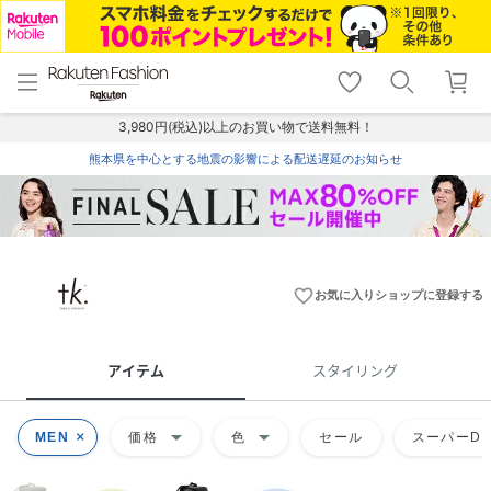
menu
home
search
favorite_border
shopping_cart
lock_outline
メニュー
トップ
検索
お気に入り
カート
ログイン
3,980円(税込)以上のお買い物で送料無料！
熊本県を中心とする地震の影響による配送遅延のお知らせ
favorite_border
お気に入りショップに登録する
アイテム
スタイリング
arrow_drop_down
arrow_drop_down
MEN
価格
色
セール
スーパーDE