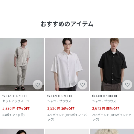
おすすめのアイテム
tk.TAKEO KIKUCHI
tk.TAKEO KIKUCHI
tk.TAKEO KIKUCHI
セットアップスーツ
シャツ・ブラウス
シャツ・ブラウス
5,830
3,520
2,673
円
47
%
OFF
円
36
%
OFF
円
55
%
OFF
53
ポイント
(
1倍
)
320
ポイント
(
10%ポイントバ
243
ポイント
(
10%ポイントバ
ック
)
ック
)