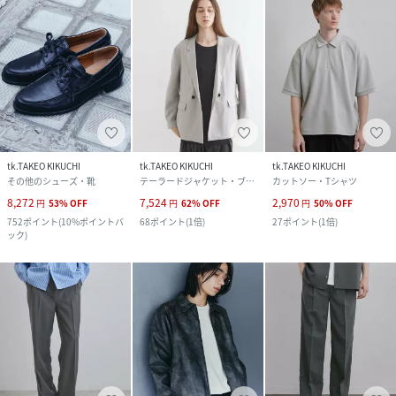
tk.TAKEO KIKUCHI
tk.TAKEO KIKUCHI
tk.TAKEO KIKUCHI
その他のシューズ・靴
テーラードジャケット・ブレザー
カットソー・Tシャツ
8,272
7,524
2,970
円
53
%
OFF
円
62
%
OFF
円
50
%
OFF
752
ポイント
(
10%ポイントバ
68
ポイント
(
1倍
)
27
ポイント
(
1倍
)
ック
)