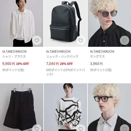
tk.TAKEO KIKUCHI
tk.TAKEO KIKUCHI
tk.TAKEO KIKUCHI
シャツ・ブラウス
リュック・バックパック
サングラス
9,900
7,040
3,960
円
10
%
OFF
円
20
%
OFF
円
90
ポイント
(
1倍
)
640
ポイント
(
10%ポイントバ
36
ポイント
(
1倍
)
ック
)