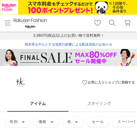
menu
home
search
favorite_border
shopping_cart
lock_outline
メニュー
トップ
検索
お気に入り
カート
ログイン
3,980円(税込)以上のお買い物で送料無料！
熊本県を中心とする地震の影響による配送遅延のお知らせ
favorite_border
お気に入りショップに登録する
アイテム
スタイリング
arrow_drop_down
arrow_drop_down
arrow_drop_down
性別
価格
色
セール
スーパーD