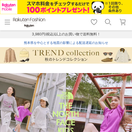
menu
home
search
favorite_border
shopping_cart
lock_outline
メニュー
トップ
検索
お気に入り
カート
ログイン
3,980円(税込)以上のお買い物で送料無料！
熊本県を中心とする地震の影響による配送遅延のお知らせ