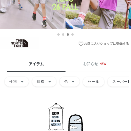
favorite_border
お気に入りショップに登録する
アイテム
お知らせ
NEW
arrow_drop_down
arrow_drop_down
arrow_drop_down
性別
価格
色
セール
スーパーD