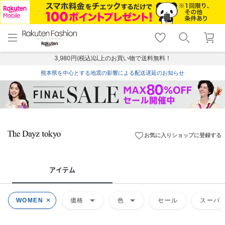
menu
home
search
favorite_border
shopping_cart
lock_outline
メニュー
トップ
検索
お気に入り
カート
ログイン
3,980円(税込)以上のお買い物で送料無料！
熊本県を中心とする地震の影響による配送遅延のお知らせ
favorite_border
お気に入りショップに登録する
アイテム
arrow_drop_down
arrow_drop_down
WOMEN
価格
色
セール
スーパー