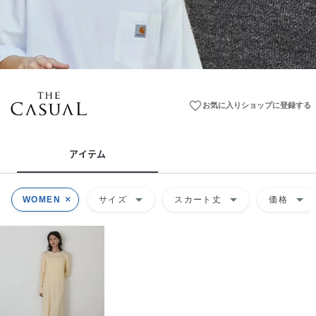
favorite_border
お気に入りショップに登録する
アイテム
arrow_drop_down
arrow_drop_down
arrow_drop_down
WOMEN
サイズ
スカート丈
価格