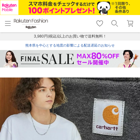
menu
home
search
favorite_border
shopping_cart
lock_outline
メニュー
トップ
検索
お気に入り
カート
ログイン
3,980円(税込)以上のお買い物で送料無料！
熊本県を中心とする地震の影響による配送遅延のお知らせ