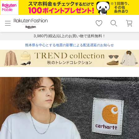
menu
home
search
favorite_border
shopping_cart
lock_outline
メニュー
トップ
検索
お気に入り
カート
ログイン
3,980円(税込)以上のお買い物で送料無料！
熊本県を中心とする地震の影響による配送遅延のお知らせ