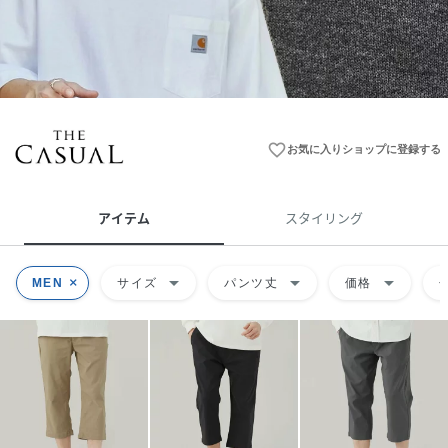
favorite_border
お気に入りショップに登録する
アイテム
スタイリング
arrow_drop_down
arrow_drop_down
arrow_drop_down
MEN
サイズ
パンツ丈
価格