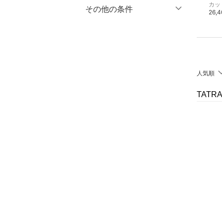
その他のパンツ
カットソー・Tシャツ
カッ
マタニティウェア・ベビ
％OFF
～
％OFF
その他の条件
絞り込み
48,400円
30,800円
26,
クリア
絞り込み
ー用品
クーポン対象のみ表示
絞り込み
スーツ・フォーマル
スーパーDEALのみ表示
水着・スイムグッズ
クリア
絞り込み
人気順
着物・浴衣・和装小物
TATR
スキンケア
ベースメイク
メイクアップ
ネイル
ボディケア・オーラルケ
ア