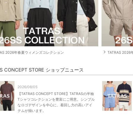
navigate_next
RAS 2026年春夏ウィメンズコレクション
TATRAS 2
AS CONCEPT STORE ショップニュース
2026/08/05
【TATRAS CONCEPT STORE】TATRASの半袖
Tシャツコレクションを豊富にご用意。シンプル
なロゴデザインを中心に、着回し力の高いアイ
テムが揃います。