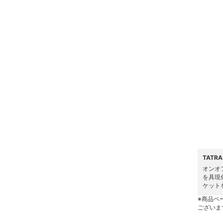
ヘアケア
フレグランス
メイク道具・美容器具
コフレ・キット・セット
食器・調理器具・キッチ
ン用品
インテリア・生活雑貨
TATR
スマホグッズ・オーディ
オンオフ
オ機器
を具現
ケット
スポーツ・アウトドア用
※商品ペ
品
ございま