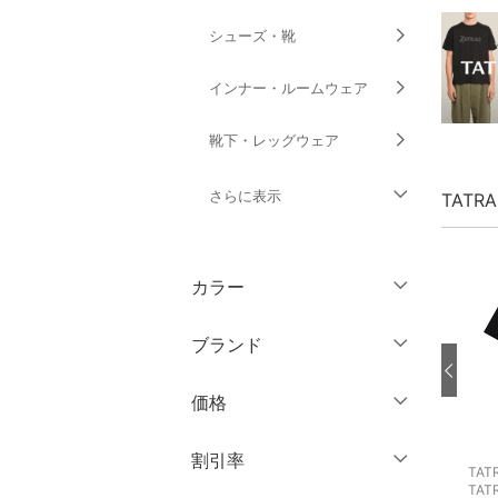
シューズ・靴
インナー・ルームウェア
靴下・レッグウェア
さらに表示
TATR
ファッション雑貨
カラー
アクセサリー・腕時計
ブランド
財布・ポーチ・ケース
ブランド一覧からさがす >
価格
帽子
円
～
円
割引率
ヘアアクセサリー
TATRAS CONCEPT STORE
TATRAS CONCEPT STORE
TATRAS
TATRAS
TAT