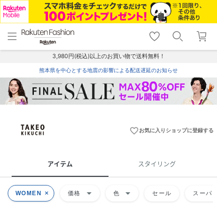
menu
home
search
favorite_border
shopping_cart
lock_outline
メニュー
トップ
検索
お気に入り
カート
ログイン
3,980円(税込)以上のお買い物で送料無料！
熊本県を中心とする地震の影響による配送遅延のお知らせ
favorite_border
お気に入りショップに登録する
アイテム
スタイリング
arrow_drop_down
arrow_drop_down
WOMEN
価格
色
セール
スーパー