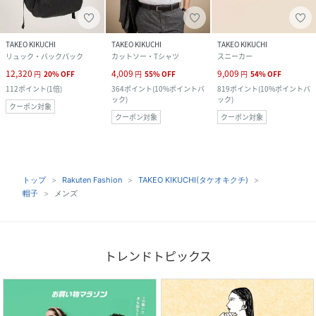
TAKEO KIKUCHI
TAKEO KIKUCHI
TAKEO KIKUCHI
リュック・バックパック
カットソー・Tシャツ
スニーカー
12,320
4,009
9,009
円
20
%
OFF
円
55
%
OFF
円
54
%
OFF
112
ポイント
(
1倍
)
364
ポイント
(
10%ポイントバ
819
ポイント
(
10%ポイントバ
ック
)
ック
)
クーポン対象
クーポン対象
クーポン対象
トップ
Rakuten Fashion
TAKEO KIKUCHI(タケオキクチ)
帽子
メンズ
トレンドトピックス