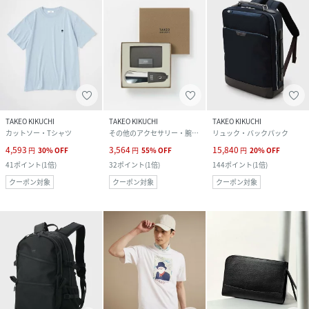
TAKEO KIKUCHI
TAKEO KIKUCHI
TAKEO KIKUCHI
カットソー・Tシャツ
その他のアクセサリー・腕時計
リュック・バックパック
4,593
3,564
15,840
円
30
%
OFF
円
55
%
OFF
円
20
%
OFF
41
ポイント
(
1倍
)
32
ポイント
(
1倍
)
144
ポイント
(
1倍
)
クーポン対象
クーポン対象
クーポン対象