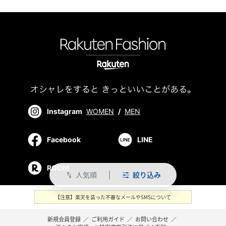
Instagram
WOMEN
/
MEN
Facebook
LINE
ROOM
人気順
絞り込み
swap_vert
【注意】楽天を装った不審なメールやSMSについて
新規会員登録
／
ご利用ガイド
／
お問い合わせ
／