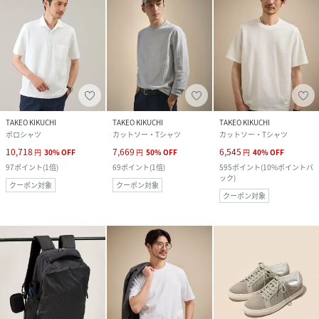
TAKEO KIKUCHI
TAKEO KIKUCHI
TAKEO KIKUCHI
ポロシャツ
カットソー・Tシャツ
カットソー・Tシャツ
10,718
7,669
6,545
円
30
%
OFF
円
50
%
OFF
円
40
%
OFF
97
ポイント
(
1倍
)
69
ポイント
(
1倍
)
595
ポイント
(
10%ポイントバ
ック
)
クーポン対象
クーポン対象
クーポン対象