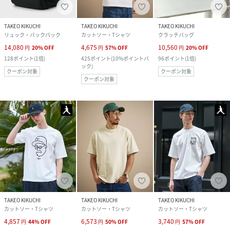
TAKEO KIKUCHI
TAKEO KIKUCHI
TAKEO KIKUCHI
リュック・バックパック
カットソー・Tシャツ
クラッチバッグ
14,080
4,675
10,560
円
20
%
OFF
円
57
%
OFF
円
20
%
OFF
128
ポイント
(
1倍
)
425
ポイント
(
10%ポイントバ
96
ポイント
(
1倍
)
ック
)
クーポン対象
クーポン対象
クーポン対象
TAKEO KIKUCHI
TAKEO KIKUCHI
TAKEO KIKUCHI
カットソー・Tシャツ
カットソー・Tシャツ
カットソー・Tシャツ
4,857
6,573
3,740
円
44
%
OFF
円
50
%
OFF
円
57
%
OFF