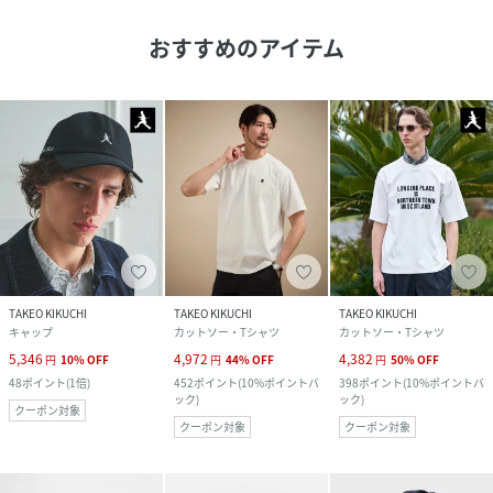
おすすめのアイテム
TAKEO KIKUCHI
TAKEO KIKUCHI
TAKEO KIKUCHI
キャップ
カットソー・Tシャツ
カットソー・Tシャツ
5,346
4,972
4,382
円
10
%
OFF
円
44
%
OFF
円
50
%
OFF
48
ポイント
(
1倍
)
452
ポイント
(
10%ポイントバ
398
ポイント
(
10%ポイントバ
ック
)
ック
)
クーポン対象
クーポン対象
クーポン対象