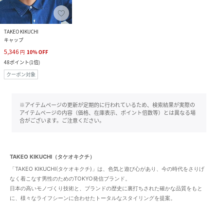
TAKEO KIKUCHI
キャップ
5,346
円
10
%
OFF
48
ポイント
(
1倍
)
クーポン対象
※アイテムページの更新が定期的に行われているため、検索結果が実際の
アイテムページの内容（価格、在庫表示、ポイント倍数等）とは異なる場
合がございます。ご注意ください。
TAKEO KIKUCHI（タケオキクチ）
「TAKEO KIKUCHI(タケオキクチ)」は、色気と遊び心があり、今の時代をさりげ
なく着こなす男性のためのTOKYO発信ブランド。
日本の高いモノづくり技術と、ブランドの歴史に裏打ちされた確かな品質をもと
に、様々なライフシーンに合わせたトータルなスタイリングを提案。