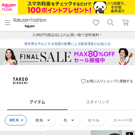
menu
home
search
favorite_border
shopping_cart
lock_outline
メニュー
トップ
検索
お気に入り
カート
ログイン
3,980円(税込)以上のお買い物で送料無料！
熊本県を中心とする地震の影響による配送遅延のお知らせ
favorite_border
お気に入りショップに登録する
アイテム
スタイリング
arrow_drop_down
arrow_drop_down
MEN
価格
色
セール
スーパーDE