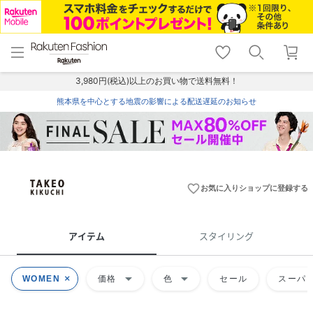
menu
home
search
favorite_border
shopping_cart
lock_outline
メニュー
トップ
検索
お気に入り
カート
ログイン
3,980円(税込)以上のお買い物で送料無料！
熊本県を中心とする地震の影響による配送遅延のお知らせ
favorite_border
お気に入りショップに登録する
アイテム
スタイリング
arrow_drop_down
arrow_drop_down
WOMEN
価格
色
セール
スーパー