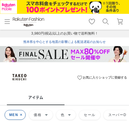
menu
home
search
favorite_border
shopping_cart
lock_outline
メニュー
トップ
検索
お気に入り
カート
ログイン
3,980円(税込)以上のお買い物で送料無料！
熊本県を中心とする地震の影響による配送遅延のお知らせ
favorite_border
お気に入りショップに登録する
アイテム
arrow_drop_down
arrow_drop_down
MEN
価格
色
セール
スーパーDE