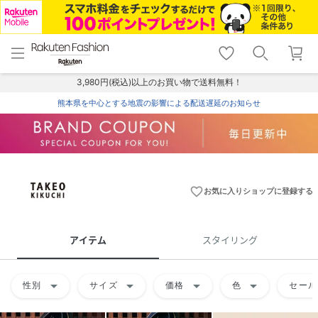
menu
home
search
favorite_border
shopping_cart
lock_outline
メニュー
トップ
検索
お気に入り
カート
ログイン
3,980円(税込)以上のお買い物で送料無料！
熊本県を中心とする地震の影響による配送遅延のお知らせ
favorite_border
お気に入りショップに登録する
アイテム
スタイリング
arrow_drop_down
arrow_drop_down
arrow_drop_down
arrow_drop_down
性別
サイズ
価格
色
セール