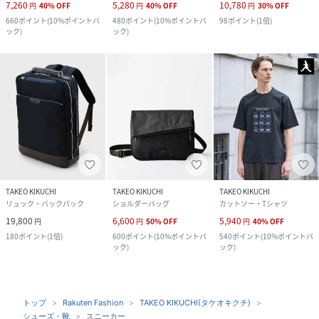
7,260
5,280
10,780
円
40
%
OFF
円
40
%
OFF
円
30
%
OFF
660
ポイント
(
10%ポイントバ
480
ポイント
(
10%ポイントバ
98
ポイント
(
1倍
)
ック
)
ック
)
TAKEO KIKUCHI
TAKEO KIKUCHI
TAKEO KIKUCHI
リュック・バックパック
ショルダーバッグ
カットソー・Tシャツ
19,800
6,600
5,940
円
円
50
%
OFF
円
40
%
OFF
180
ポイント
(
1倍
)
600
ポイント
(
10%ポイントバ
540
ポイント
(
10%ポイントバ
ック
)
ック
)
トップ
Rakuten Fashion
TAKEO KIKUCHI(タケオキクチ)
シューズ・靴
スニーカー