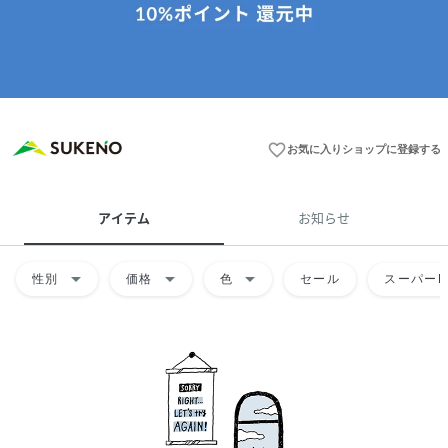
favorite_border
お気に入りショップに登録する
アイテム
お知らせ
arrow_drop_down
arrow_drop_down
arrow_drop_down
性別
価格
色
セール
スーパーD