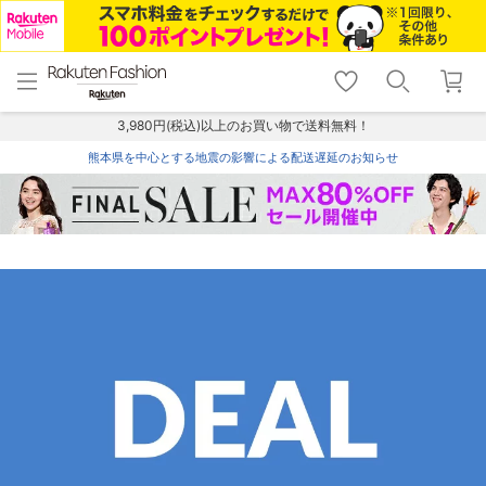
menu
home
search
favorite_border
shopping_cart
lock_outline
メニュー
トップ
検索
お気に入り
カート
ログイン
3,980円(税込)以上のお買い物で送料無料！
熊本県を中心とする地震の影響による配送遅延のお知らせ