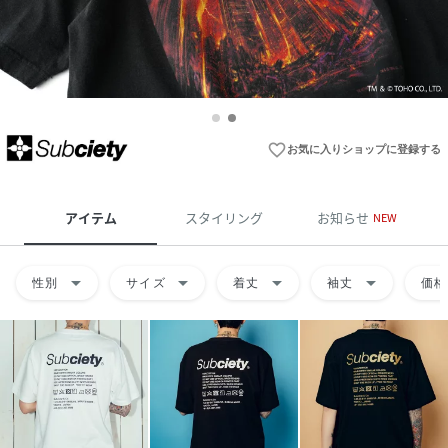
favorite_border
お気に入りショップに登録する
アイテム
スタイリング
お知らせ
NEW
arrow_drop_down
arrow_drop_down
arrow_drop_down
arrow_drop_down
性別
サイズ
着丈
袖丈
価格