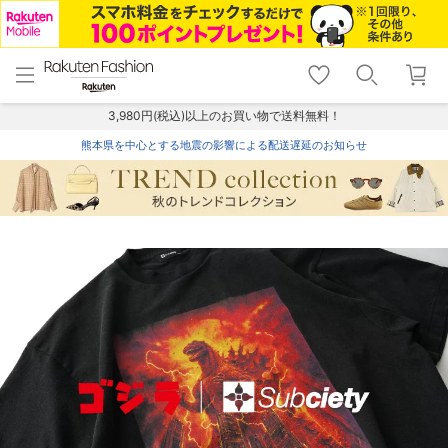
menu
home
search
favorite_border
shopping_cart
lock_outline
メニュー
トップ
検索
お気に入り
カート
ログイン
3,980円(税込)以上のお買い物で送料無料！
熊本県を中心とする地震の影響による配送遅延のお知らせ