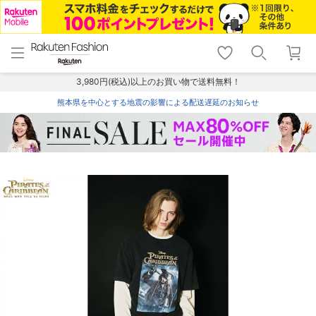
menu
home
search
favorite_border
shopping_cart
lock_outline
メニュー
トップ
検索
お気に入り
カート
ログイン
3,980円(税込)以上のお買い物で送料無料！
熊本県を中心とする地震の影響による配送遅延のお知らせ