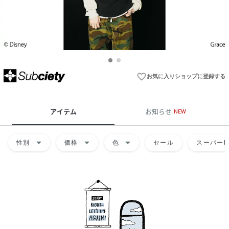
favorite_border
お気に入りショップに登録する
アイテム
お知らせ
NEW
arrow_drop_down
arrow_drop_down
arrow_drop_down
性別
価格
色
セール
スーパーD