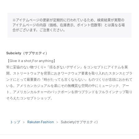
※アイテムページの更新が定期的に行われているため、検索結果が実際の
アイテムページの内容（価格、在庫表示、ポイント倍数等）とは異なる場
合がございます。ご注意ください。
Subciety（サブサエティ）
【Give it a shot,For anything】
常に妥協のない物づくり=『揺るぎないデザイン』をコンセプトにアイテムを展
開。ストリートウェアを背景におきワークウェア要素を取り入れたスタンスとブラ
ンドにとって最重要の『時がたっても古くならない』ものづくりが念頭におかれて
いる。アメリカンカジュアルを基にその無機質な空間の中にミュージック、アー
ト、アメリカンカルチャーのバックボーンを持つブランドをフルラインナップ取り
そろえたコンセプトショップ。
トップ
Rakuten Fashion
Subciety(サブサエティ)