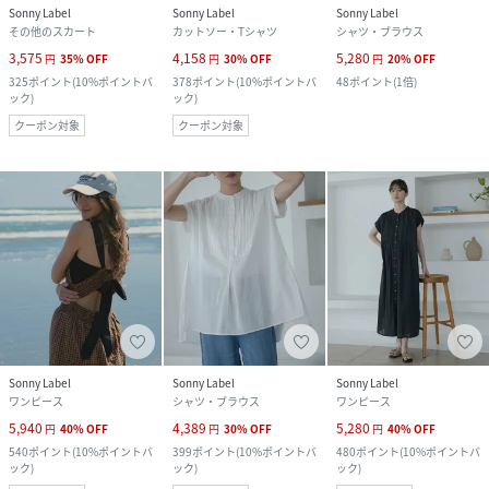
Sonny Label
Sonny Label
Sonny Label
その他のスカート
カットソー・Tシャツ
シャツ・ブラウス
3,575
4,158
5,280
円
35
%
OFF
円
30
%
OFF
円
20
%
OFF
325
ポイント
(
10%ポイントバ
378
ポイント
(
10%ポイントバ
48
ポイント
(
1倍
)
ック
)
ック
)
クーポン対象
クーポン対象
Sonny Label
Sonny Label
Sonny Label
ワンピース
シャツ・ブラウス
ワンピース
5,940
4,389
5,280
円
40
%
OFF
円
30
%
OFF
円
40
%
OFF
540
ポイント
(
10%ポイントバ
399
ポイント
(
10%ポイントバ
480
ポイント
(
10%ポイントバ
ック
)
ック
)
ック
)