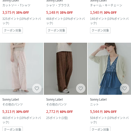
Sonny Label
Sonny Label
Sonny Label
カットソー・Tシャツ
シャツ・ブラウス
チャーム・キーチェーン
3,575
5,148
1,540
円
35
%
OFF
円
35
%
OFF
円
30
%
OFF
325
ポイント
(
10%ポイントバ
468
ポイント
(
10%ポイントバ
140
ポイント
(
10%ポイントバ
ック
)
ック
)
ック
)
クーポン対象
クーポン対象
クーポン対象
Sonny Label
Sonny Label
Sonny Label
その他のパンツ
その他のパンツ
ニット
5,313
2,772
5,544
円
30
%
OFF
円
60
%
OFF
円
30
%
OFF
483
ポイント
(
10%ポイントバ
25
ポイント
(
1倍
)
504
ポイント
(
10%ポイントバ
ック
)
ック
)
クーポン対象
クーポン対象