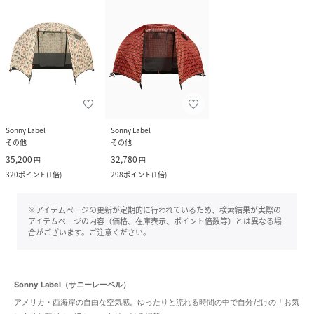
Sonny Label
Sonny Label
その他
その他
35,200
32,780
円
円
320
ポイント
(
1倍
)
298
ポイント
(
1倍
)
※アイテムページの更新が定期的に行われているため、検索結果が実際の
アイテムページの内容（価格、在庫表示、ポイント倍数等）とは異なる場
合がございます。ご注意ください。
Sonny Label（サニーレーベル）
アメリカ・西海岸の自由な空気感。ゆったりと流れる時間の中で自分だけの「お気