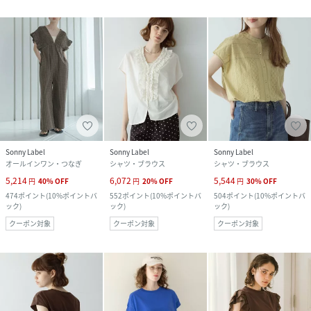
Sonny Label
Sonny Label
Sonny Label
オールインワン・つなぎ
シャツ・ブラウス
シャツ・ブラウス
5,214
6,072
5,544
円
40
%
OFF
円
20
%
OFF
円
30
%
OFF
474
ポイント
(
10%ポイントバ
552
ポイント
(
10%ポイントバ
504
ポイント
(
10%ポイントバ
ック
)
ック
)
ック
)
クーポン対象
クーポン対象
クーポン対象