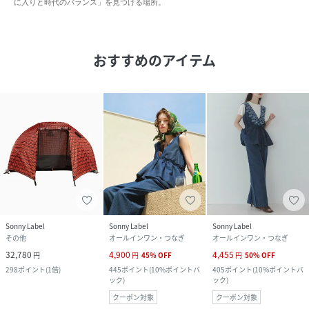
に入りと時代のバランス」を見つける場所。
おすすめのアイテム
Sonny Label
Sonny Label
Sonny Label
その他
オールインワン・つなぎ
オールインワン・つなぎ
32,780
4,900
4,455
円
円
45
%
OFF
円
50
%
OFF
298
ポイント
(
1倍
)
445
ポイント
(
10%ポイントバ
405
ポイント
(
10%ポイントバ
ック
)
ック
)
クーポン対象
クーポン対象