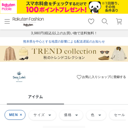
menu
home
search
favorite_border
shopping_cart
lock_outline
メニュー
トップ
検索
お気に入り
カート
ログイン
3,980円(税込)以上のお買い物で送料無料！
熊本県を中心とする地震の影響による配送遅延のお知らせ
favorite_border
お気に入りショップに登録する
アイテム
arrow_drop_down
arrow_drop_down
arrow_drop_down
MEN
サイズ
価格
色
セール