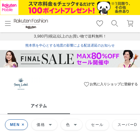
menu
home
search
favorite_border
shopping_cart
lock_outline
メニュー
トップ
検索
お気に入り
カート
ログイン
3,980円(税込)以上のお買い物で送料無料！
熊本県を中心とする地震の影響による配送遅延のお知らせ
favorite_border
お気に入りショップに登録する
アイテム
arrow_drop_down
arrow_drop_down
MEN
価格
色
セール
スーパーDE