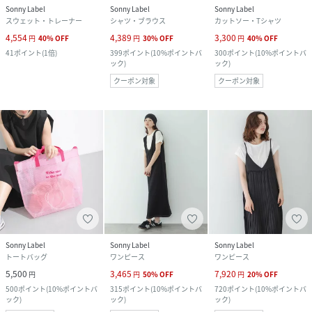
Sonny Label
Sonny Label
Sonny Label
スウェット・トレーナー
シャツ・ブラウス
カットソー・Tシャツ
4,554
4,389
3,300
円
40
%
OFF
円
30
%
OFF
円
40
%
OFF
41
ポイント
(
1倍
)
399
ポイント
(
10%ポイントバ
300
ポイント
(
10%ポイントバ
ック
)
ック
)
クーポン対象
クーポン対象
Sonny Label
Sonny Label
Sonny Label
トートバッグ
ワンピース
ワンピース
5,500
3,465
7,920
円
円
50
%
OFF
円
20
%
OFF
500
ポイント
(
10%ポイントバ
315
ポイント
(
10%ポイントバ
720
ポイント
(
10%ポイントバ
ック
)
ック
)
ック
)