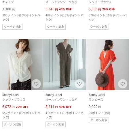
キャップ
オールインワン・つなぎ
シャツ・ブラウス
3,300
5,346
6,336
円
円
40
%
OFF
円
20
%
OFF
300
ポイント
(
10%ポイントバ
486
ポイント
(
10%ポイントバ
576
ポイント
(
10%ポイントバ
ック
)
ック
)
ック
)
クーポン対象
クーポン対象
クーポン対象
Sonny Label
Sonny Label
Sonny Label
シャツ・ブラウス
オールインワン・つなぎ
ワンピース
6,072
5,214
9,900
円
20
%
OFF
円
40
%
OFF
円
552
ポイント
(
10%ポイントバ
474
ポイント
(
10%ポイントバ
90
ポイント
(
1倍
)
ック
)
ック
)
クーポン対象
クーポン対象
クーポン対象