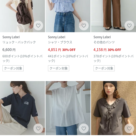
Sonny Label
Sonny Label
Sonny Label
リュック・バックパック
シャツ・ブラウス
その他のパンツ
6,600
4,851
4,158
円
円
30
%
OFF
円
30
%
OFF
600
ポイント
(
10%ポイントバ
441
ポイント
(
10%ポイントバ
378
ポイント
(
10%ポイントバ
ック
)
ック
)
ック
)
クーポン対象
クーポン対象
クーポン対象