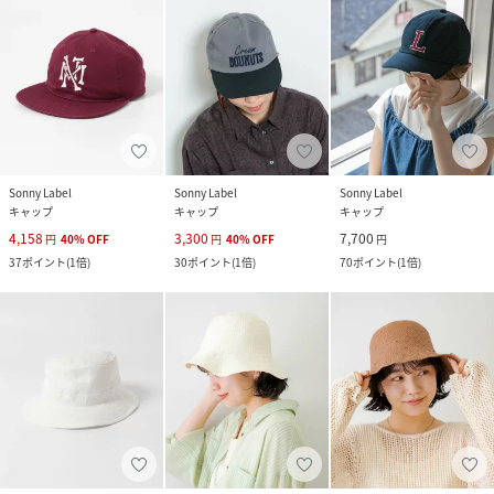
Sonny Label
Sonny Label
Sonny Label
キャップ
キャップ
キャップ
4,158
3,300
7,700
円
40
%
OFF
円
40
%
OFF
円
37
ポイント
(
1倍
)
30
ポイント
(
1倍
)
70
ポイント
(
1倍
)