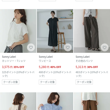
Sonny Label
Sonny Label
Sonny Label
カットソー・Tシャツ
ワンピース
その他のパンツ
3,575
5,280
5,313
円
35
%
OFF
円
40
%
OFF
円
30
%
OFF
325
ポイント
(
10%ポイントバ
480
ポイント
(
10%ポイントバ
483
ポイント
(
10%ポイントバ
ック
)
ック
)
ック
)
クーポン対象
クーポン対象
クーポン対象