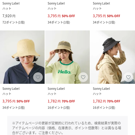
Sonny Label
Sonny Label
Sonny Label
ハット
ハット
ハット
7,920
3,795
3,795
円
円
50
%
OFF
円
50
%
OFF
72
ポイント
(
1倍
)
34
ポイント
(
1倍
)
34
ポイント
(
1倍
)
Sonny Label
Sonny Label
Sonny Label
ハット
ハット
ハット
3,795
1,782
1,782
円
50
%
OFF
円
70
%
OFF
円
70
%
OFF
34
ポイント
(
1倍
)
16
ポイント
(
1倍
)
16
ポイント
(
1倍
)
※アイテムページの更新が定期的に行われているため、検索結果が実際の
アイテムページの内容（価格、在庫表示、ポイント倍数等）とは異なる場
合がございます。ご注意ください。