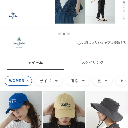
favorite_border
お気に入りショップに登録する
アイテム
スタイリング
arrow_drop_down
arrow_drop_down
arrow_drop_down
WOMEN
サイズ
価格
色
セ