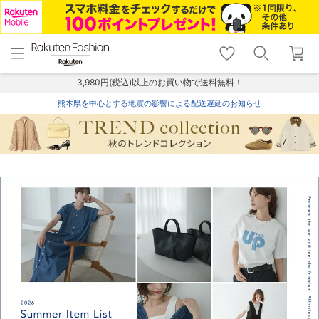
menu
home
search
favorite_border
shopping_cart
lock_outline
メニュー
トップ
検索
お気に入り
カート
ログイン
3,980円(税込)以上のお買い物で送料無料！
熊本県を中心とする地震の影響による配送遅延のお知らせ