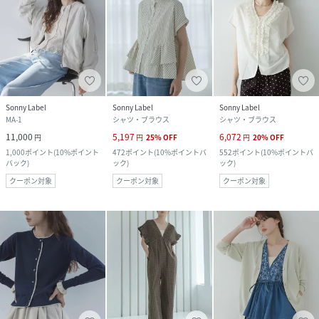
Sonny Label
Sonny Label
Sonny Label
MA-1
シャツ・ブラウス
シャツ・ブラウス
11,000
5,197
6,072
円
円
25
%
OFF
円
20
%
OFF
1,000
ポイント
(
10%ポイント
472
ポイント
(
10%ポイントバ
552
ポイント
(
10%ポイントバ
バック
)
ック
)
ック
)
クーポン対象
クーポン対象
クーポン対象