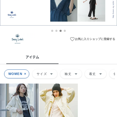
favorite_border
お気に入りショップに登録する
アイテム
arrow_drop_down
arrow_drop_down
arrow_drop_down
WOMEN
サイズ
袖丈
着丈