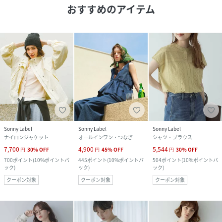
おすすめのアイテム
Sonny Label
Sonny Label
Sonny Label
ナイロンジャケット
オールインワン・つなぎ
シャツ・ブラウス
7,700
4,900
5,544
円
30
%
OFF
円
45
%
OFF
円
30
%
OFF
700
ポイント
(
10%ポイントバ
445
ポイント
(
10%ポイントバ
504
ポイント
(
10%ポイントバ
ック
)
ック
)
ック
)
クーポン対象
クーポン対象
クーポン対象