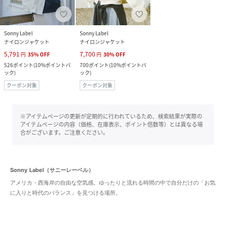
Sonny Label
Sonny Label
ナイロンジャケット
ナイロンジャケット
5,791
7,700
円
35
%
OFF
円
30
%
OFF
526
ポイント
(
10%ポイントバ
700
ポイント
(
10%ポイントバ
ック
)
ック
)
クーポン対象
クーポン対象
※アイテムページの更新が定期的に行われているため、検索結果が実際の
アイテムページの内容（価格、在庫表示、ポイント倍数等）とは異なる場
合がございます。ご注意ください。
Sonny Label（サニーレーベル）
アメリカ・西海岸の自由な空気感。ゆったりと流れる時間の中で自分だけの「お気
に入りと時代のバランス」を見つける場所。