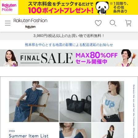
menu
home
search
favorite_border
shopping_cart
lock_outline
メニュー
トップ
検索
お気に入り
カート
ログイン
3,980円(税込)以上のお買い物で送料無料！
熊本県を中心とする地震の影響による配送遅延のお知らせ