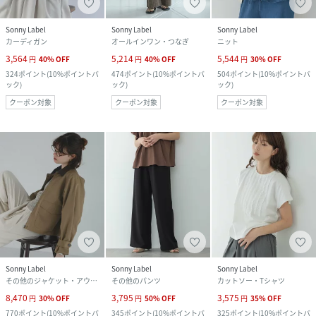
Sonny Label
Sonny Label
Sonny Label
カーディガン
オールインワン・つなぎ
ニット
3,564
5,214
5,544
円
40
%
OFF
円
40
%
OFF
円
30
%
OFF
324
ポイント
(
10%ポイントバ
474
ポイント
(
10%ポイントバ
504
ポイント
(
10%ポイントバ
ック
)
ック
)
ック
)
クーポン対象
クーポン対象
クーポン対象
Sonny Label
Sonny Label
Sonny Label
その他のジャケット・アウター
その他のパンツ
カットソー・Tシャツ
8,470
3,795
3,575
円
30
%
OFF
円
50
%
OFF
円
35
%
OFF
770
ポイント
(
10%ポイントバ
345
ポイント
(
10%ポイントバ
325
ポイント
(
10%ポイントバ