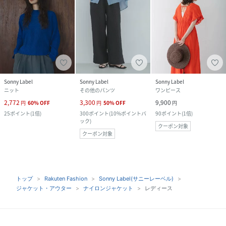
Sonny Label
Sonny Label
Sonny Label
ニット
その他のパンツ
ワンピース
2,772
3,300
9,900
円
60
%
OFF
円
50
%
OFF
円
25
ポイント
(
1倍
)
300
ポイント
(
10%ポイントバ
90
ポイント
(
1倍
)
ック
)
クーポン対象
クーポン対象
トップ
Rakuten Fashion
Sonny Label(サニーレーベル)
ジャケット・アウター
ナイロンジャケット
レディース