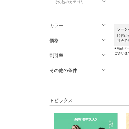
その他のカテゴリ
トップス
カラー
ジャケット・アウター
ソーシャ
時代に
価格
社会で
ワンピース・ドレス
※商品ペ
ございま
円
～
円
割引率
スカート
％OFF
～
％OFF
その他の条件
オールインワン・オーバ
絞り込み
ーオール
クーポン対象のみ表示
絞り込み
クリア
絞り込み
バッグ
スーパーDEALのみ表示
トピックス
シューズ・靴
クリア
絞り込み
インナー・ルームウェア