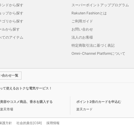
ランドから探す
スーパーポイントアッププログラム
ョップから探す
Rakuten Fashionとは
テゴリから探す
ご利用ガイド
ールから探す
お問い合わせ
べてのアイテム
法人のお客様
特定商取引法に基づく表記
Omni-Channel Platformについて
い合わせ一覧
って使えるおトクな電気サービス！
美容やコスメ商品、香水を購入する
ポイント2倍のカードを申込む
楽天市場
楽天カード
保護方針
社会的責任[CSR]
採用情報