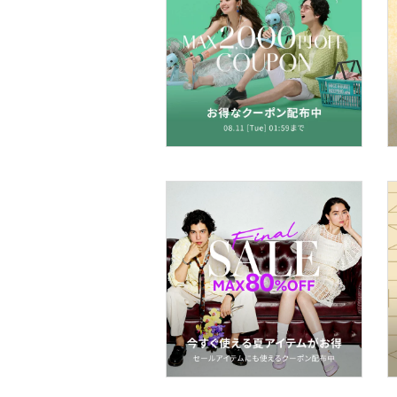
靴下・レッグウェア
ファッション雑貨
アクセサリー・腕時計
財布・ポーチ・ケース
帽子
ヘアアクセサリー
マタニティウェア・ベビ
ー用品
スーツ・フォーマル
水着・スイムグッズ
着物・浴衣・和装小物