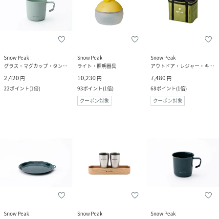
Snow Peak
Snow Peak
Snow Peak
グラス・マグカップ・タンブラー
ライト・照明器具
アウトドア・レジャー・キャンプ用品
2,420
10,230
7,480
円
円
円
22
ポイント
(
1倍
)
93
ポイント
(
1倍
)
68
ポイント
(
1倍
)
クーポン対象
クーポン対象
Snow Peak
Snow Peak
Snow Peak