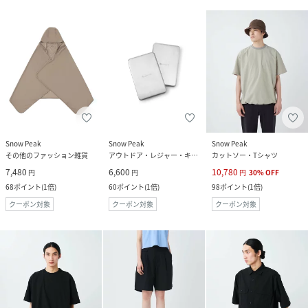
Snow Peak
Snow Peak
Snow Peak
その他のファッション雑貨
アウトドア・レジャー・キャンプ用品
カットソー・Tシャツ
7,480
6,600
10,780
円
円
円
30
%
OFF
68
ポイント
(
1倍
)
60
ポイント
(
1倍
)
98
ポイント
(
1倍
)
クーポン対象
クーポン対象
クーポン対象