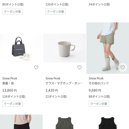
80
ポイント
(
1倍
)
120
ポイント
(
1倍
)
24
ポイント
(
1倍
)
クーポン対象
クーポン対象
Snow Peak
Snow Peak
Snow Peak
食器・皿
グラス・マグカップ・タンブラー
その他のパンツ
13,860
2,420
9,680
円
円
円
126
ポイント
(
1倍
)
22
ポイント
(
1倍
)
88
ポイント
(
1倍
)
クーポン対象
クーポン対象