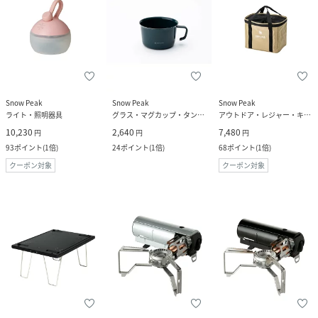
Snow Peak
Snow Peak
Snow Peak
ライト・照明器具
グラス・マグカップ・タンブラー
アウトドア・レジャー・キャンプ用品
10,230
2,640
7,480
円
円
円
93
ポイント
(
1倍
)
24
ポイント
(
1倍
)
68
ポイント
(
1倍
)
クーポン対象
クーポン対象