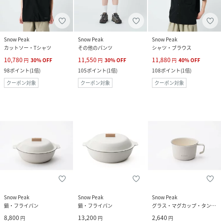
Snow Peak
Snow Peak
Snow Peak
カットソー・Tシャツ
その他のパンツ
シャツ・ブラウス
10,780
11,550
11,880
円
30
%
OFF
円
30
%
OFF
円
40
%
OFF
98
ポイント
(
1倍
)
105
ポイント
(
1倍
)
108
ポイント
(
1倍
)
クーポン対象
クーポン対象
クーポン対象
Snow Peak
Snow Peak
Snow Peak
鍋・フライパン
鍋・フライパン
グラス・マグカップ・タンブラー
8,800
13,200
2,640
円
円
円