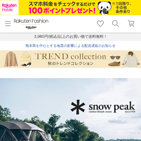
menu
home
search
favorite_border
shopping_cart
lock_outline
メニュー
トップ
検索
お気に入り
カート
ログイン
3,980円(税込)以上のお買い物で送料無料！
熊本県を中心とする地震の影響による配送遅延のお知らせ