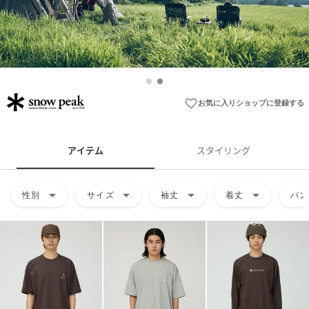
favorite_border
お気に入りショップに登録する
アイテム
スタイリング
arrow_drop_down
arrow_drop_down
arrow_drop_down
arrow_drop_down
性別
サイズ
袖丈
着丈
パン