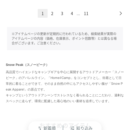
1
2
3
4
11
...
※アイテムページの更新が定期的に行われているため、検索結果が実際の
アイテムページの内容（価格、在庫表示、ポイント倍数等）とは異なる場
合がございます。ご注意ください。
Snow Peak（スノーピーク）
高品質でハイエンドなキャンプギアを中心に展開するアウトドアメーカー「スノー
ピーク」のアパレルライン。「Home⇄Camp」をコンセプトとし、街着として日
常的に着ることができて、そのまま自然の中にもアクセスしやすい服が「Snow P
eak Apparel」の原点です。
キャンプというアウトドアシーンでストレスなく着られることにこだわり、過剰な
スペックに走らず、環境に配慮した着心地のいい素材を追求しています。
おすすめのアイテム
新着順
絞り込み
swap_vert