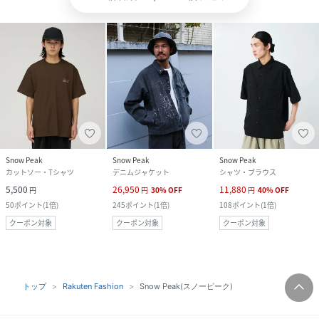
Snow Peak
Snow Peak
Snow Peak
カットソー・Tシャツ
デニムジャケット
シャツ・ブラウス
5,500
26,950
11,880
円
円
30
%
OFF
円
40
%
OFF
50
ポイント
(
1倍
)
245
ポイント
(
1倍
)
108
ポイント
(
1倍
)
クーポン対象
クーポン対象
クーポン対象
トップ
Rakuten Fashion
Snow Peak(スノーピーク)