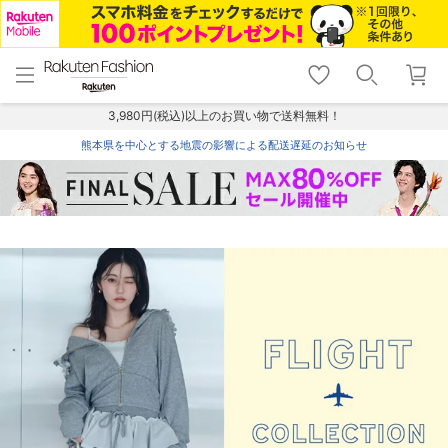
menu
home
search
favorite_border
shopping_cart
lock_outline
メニュー
トップ
検索
お気に入り
カート
ログイン
3,980円(税込)以上のお買い物で送料無料！
熊本県を中心とする地震の影響による配送遅延のお知らせ