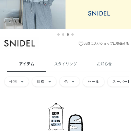
favorite_border
お気に入りショップに登録する
アイテム
スタイリング
お知らせ
arrow_drop_down
arrow_drop_down
arrow_drop_down
性別
価格
色
セール
スーパーD