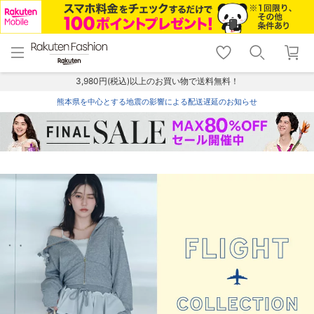
menu
home
search
favorite_border
shopping_cart
lock_outline
メニュー
トップ
検索
お気に入り
カート
ログイン
3,980円(税込)以上のお買い物で送料無料！
熊本県を中心とする地震の影響による配送遅延のお知らせ