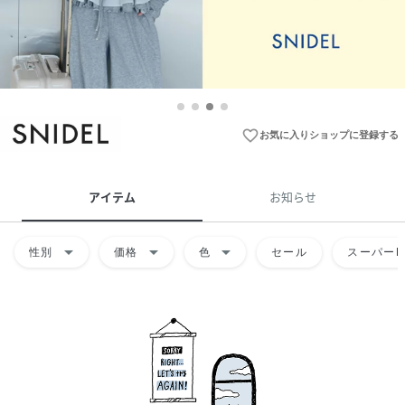
favorite_border
お気に入りショップに登録する
アイテム
お知らせ
arrow_drop_down
arrow_drop_down
arrow_drop_down
性別
価格
色
セール
スーパーD