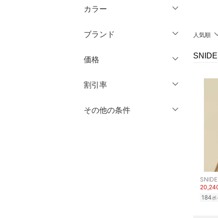
膝丈・ミディ丈
マタニティウェア・ベビ
カラー
ショート丈
長袖
ー用品
ミモレ丈
クリア
絞り込み
ミドル丈
ブランド
人気順
スーツ・フォーマル
クリア
絞り込み
ロング丈・マキシ丈
ロング丈
ブランド一覧からさがす >
SNI
価格
水着・スイムグッズ
クリア
絞り込み
クリア
絞り込み
円
～
円
割引率
着物・浴衣・和装小物
スキンケア
％OFF
～
％OFF
その他の条件
絞り込み
クリア
絞り込み
ベースメイク
クーポン対象のみ表示
絞り込み
スーパーDEALのみ表示
メイクアップ
クリア
絞り込み
ネイル
SNIDE
20,2
184
ボディケア・オーラルケ
ポ
ア