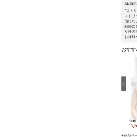
SNID
ヘアケア
“スト
ストリ
他にな
フレグランス
細部に
女性の
メイク道具・美容器具
お洋服
おすす
コフレ・キット・セット
食器・調理器具・キッチ
ン用品
インテリア・生活雑貨
スマホグッズ・オーディ
オ機器
スポーツ・アウトドア用
SNIDEL
SNIDEL
SNI
品
5,940
円
50
%OFF
13,420
円
13,2
※商品ペ