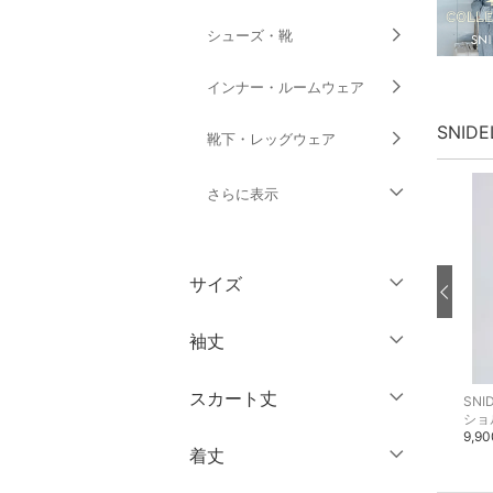
シューズ・靴
インナー・ルームウェア
SNID
靴下・レッグウェア
さらに表示
ファッション雑貨
サイズ
アクセサリー・腕時計
ウェア（S/M/L）
袖丈
財布・ポーチ・ケース
～XS
S
スカート丈
SNIDEL
SNIDEL
SNI
帽子
ノースリーブ
M
L
ワンピース
ワンピース
ショ
17,930円
26,950円
9,9
半袖
XL
XXL
着丈
ヘアアクセサリー
ミニ丈・ショート丈
七分袖・五分袖
3XL～
フリー