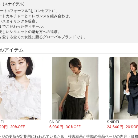
EL（スナイデル）
リート×フォーマル”をコンセプトに、
ートカルチャーとエレガンスを組み合わせ、
いスタイリングを提案。
までこだわったディテール、
美しいシルエットの魅せ方への追求。
を愛する全ての女性に贈るグローバルブランドです。
めアイテム
DEL
SNIDEL
SNIDEL
00
円
20
%OFF
6,930
円
30
%OFF
24,640
円
20
%OF
ージの更新が定期的に行われているため、検索結果が実際の商品ページの内容（価