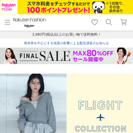
menu
home
search
favorite_border
shopping_cart
lock_outline
メニュー
トップ
検索
お気に入り
カート
ログイン
3,980円(税込)以上のお買い物で送料無料！
熊本県を中心とする地震の影響による配送遅延のお知らせ