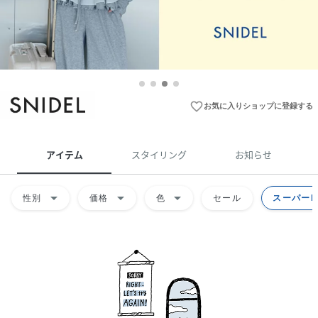
favorite_border
お気に入りショップに登録する
アイテム
スタイリング
お知らせ
arrow_drop_down
arrow_drop_down
arrow_drop_down
性別
価格
色
セール
スーパーD