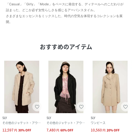
「Casual」「Girly」「Mode」をベースに発信する、ディテールへのこだわりが
詰まった、どこか必ず女性らしさを感じるアーバンスタイル。
さまざまなエッセンスをミックスした、時代の空気を体現するコレクションを展
開。
おすすめのアイテム
SLY
SLY
SLY
その他のジャケット・アウター
その他のジャケット・アウター
ワンピース
12,597
7,480
10,560
円
30
%
OFF
円
60
%
OFF
円
20
%
OFF