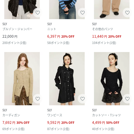
SLY
SLY
SLY
ブルゾン・ジャンパー
ニット
その他のパンツ
22,000
6,397
11,440
円
円
20
%
OFF
円
20
%
OFF
200
ポイント
(
1倍
)
58
ポイント
(
1倍
)
104
ポイント
(
1倍
)
SLY
SLY
SLY
カーディガン
ワンピース
カットソー・Tシャツ
7,692
9,592
4,499
円
30
%
OFF
円
20
%
OFF
円
50
%
OFF
69
ポイント
(
1倍
)
87
ポイント
(
1倍
)
40
ポイント
(
1倍
)