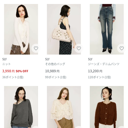
SLY
SLY
SLY
ニット
その他のバッグ
ジーンズ・デニムパンツ
3,998
10,989
13,200
円
50
%
OFF
円
円
36
ポイント
(
1倍
)
99
ポイント
(
1倍
)
120
ポイント
(
1倍
)