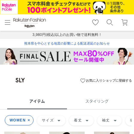
menu
home
search
favorite_border
shopping_cart
lock_outline
メニュー
トップ
検索
お気に入り
カート
ログイン
3,980円(税込)以上のお買い物で送料無料！
熊本県を中心とする地震の影響による配送遅延のお知らせ
favorite_border
お気に入りショップに登録する
アイテム
スタイリング
arrow_drop_down
arrow_drop_down
arrow_drop_down
WOMEN
サイズ
着丈
袖丈