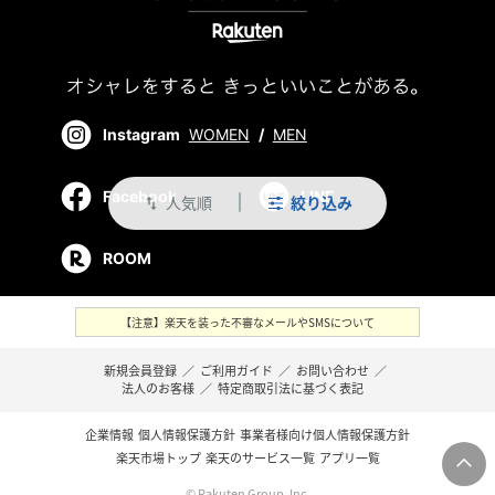
Instagram
WOMEN
/
MEN
Facebook
LINE
人気順
絞り込み
swap_vert
ROOM
【注意】楽天を装った不審なメールやSMSについて
新規会員登録
／
ご利用ガイド
／
お問い合わせ
／
法人のお客様
／
特定商取引法に基づく表記
企業情報
個人情報保護方針
事業者様向け個人情報保護方針
楽天市場トップ
楽天のサービス一覧
アプリ一覧
© Rakuten Group, Inc.