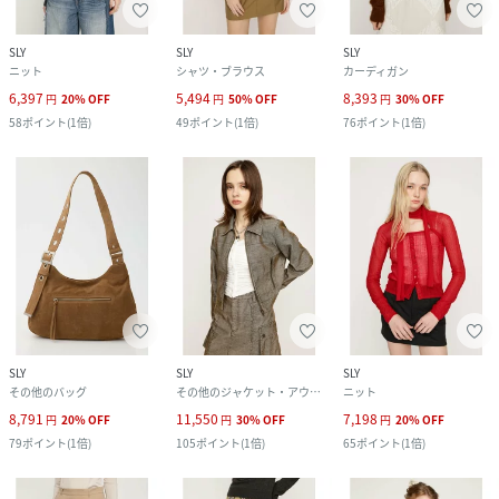
SLY
SLY
SLY
ニット
シャツ・ブラウス
カーディガン
6,397
5,494
8,393
円
20
%
OFF
円
50
%
OFF
円
30
%
OFF
58
ポイント
(
1倍
)
49
ポイント
(
1倍
)
76
ポイント
(
1倍
)
SLY
SLY
SLY
その他のバッグ
その他のジャケット・アウター
ニット
8,791
11,550
7,198
円
20
%
OFF
円
30
%
OFF
円
20
%
OFF
79
ポイント
(
1倍
)
105
ポイント
(
1倍
)
65
ポイント
(
1倍
)