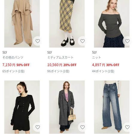
SLY
SLY
SLY
その他のパンツ
ミディアムスカート
ニット
7,150
10,560
4,897
円
50
%
OFF
円
20
%
OFF
円
30
%
OFF
65
ポイント
(
1倍
)
96
ポイント
(
1倍
)
44
ポイント
(
1倍
)