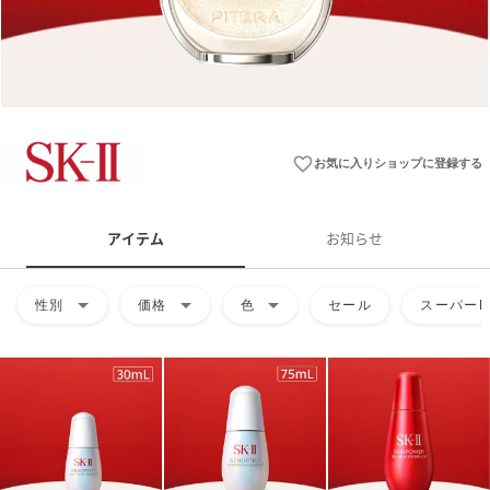
favorite_border
お気に入りショップに登録する
アイテム
お知らせ
arrow_drop_down
arrow_drop_down
arrow_drop_down
性別
価格
色
セール
スーパーD