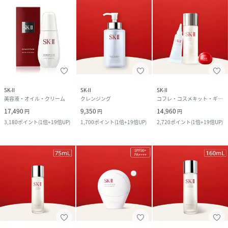
SK-II
SK-II
SK-II
美容液・オイル・クリーム
クレンジング
コフレ・コスメキット・ギフトセット
17,490
9,350
14,960
円
円
円
3,180
ポイント
(
1倍+19倍UP
)
1,700
ポイント
(
1倍+19倍UP
)
2,720
ポイント
(
1倍+19倍UP
)