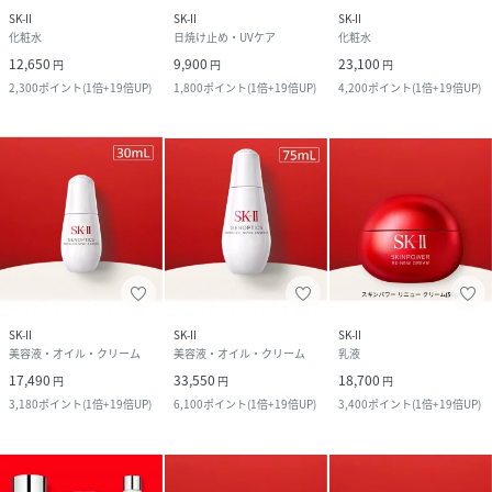
SK-II
SK-II
SK-II
化粧水
日焼け止め・UVケア
化粧水
12,650
9,900
23,100
円
円
円
2,300
ポイント
(
1倍+19倍UP
)
1,800
ポイント
(
1倍+19倍UP
)
4,200
ポイント
(
1倍+19倍UP
)
SK-II
SK-II
SK-II
美容液・オイル・クリーム
美容液・オイル・クリーム
乳液
17,490
33,550
18,700
円
円
円
3,180
ポイント
(
1倍+19倍UP
)
6,100
ポイント
(
1倍+19倍UP
)
3,400
ポイント
(
1倍+19倍UP
)