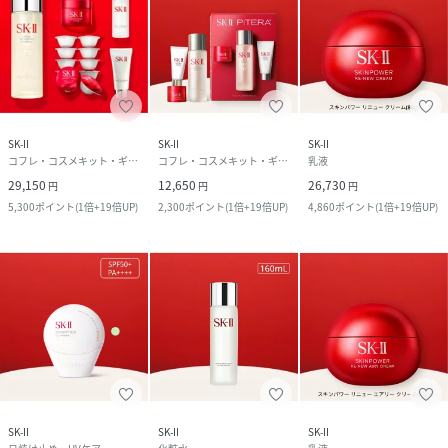
SK-II
SK-II
SK-II
コフレ・コスメキット・ギフトセット
コフレ・コスメキット・ギフトセット
乳液
29,150
12,650
26,730
円
円
円
5,300
ポイント
(
1倍+19倍UP
)
2,300
ポイント
(
1倍+19倍UP
)
4,860
ポイント
(
1倍+19倍UP
)
SK-II
SK-II
SK-II