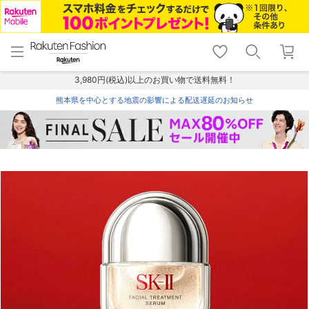
menu
home
search
favorite_border
shopping_cart
lock_outline
メニュー
トップ
検索
お気に入り
カート
ログイン
3,980円(税込)以上のお買い物で送料無料！
熊本県を中心とする地震の影響による配送遅延のお知らせ