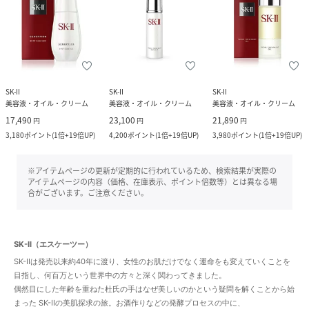
SK-II
SK-II
SK-II
美容液・オイル・クリーム
美容液・オイル・クリーム
美容液・オイル・クリーム
17,490
23,100
21,890
円
円
円
3,180
ポイント
(
1倍+19倍UP
)
4,200
ポイント
(
1倍+19倍UP
)
3,980
ポイント
(
1倍+19倍UP
)
※アイテムページの更新が定期的に行われているため、検索結果が実際の
アイテムページの内容（価格、在庫表示、ポイント倍数等）とは異なる場
合がございます。ご注意ください。
SK-II（エスケーツー）
SK-IIは発売以来約40年に渡り、女性のお肌だけでなく運命をも変えていくことを
目指し、何百万という世界中の方々と深く関わってきました。
偶然目にした年齢を重ねた杜氏の手はなぜ美しいのかという疑問を解くことから始
まった SK-IIの美肌探求の旅。お酒作りなどの発酵プロセスの中に、