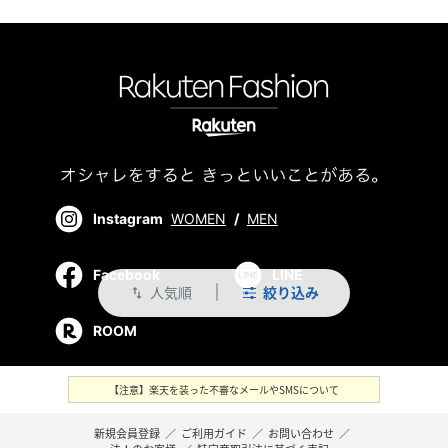
Instagram
WOMEN
/
MEN
Facebook
LINE
人気順
絞り込み
swap_vert
ROOM
【注意】楽天を装った不審なメールやSMSについて
新規会員登録
／
ご利用ガイド
／
お問い合わせ
／