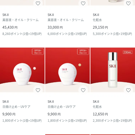
SK-II
SK-II
SK-II
美容液・オイル・クリーム
美容液・オイル・クリーム
化粧水
45,430
33,000
29,150
円
円
円
8,260
ポイント
(
1倍+19倍UP
)
6,000
ポイント
(
1倍+19倍UP
)
5,300
ポイント
(
1倍+19倍UP
)
SK-II
SK-II
SK-II
日焼け止め・UVケア
日焼け止め・UVケア
化粧水
9,900
9,900
12,650
円
円
円
1,800
ポイント
(
1倍+19倍UP
)
1,800
ポイント
(
1倍+19倍UP
)
2,300
ポイント
(
1倍+19倍UP
)