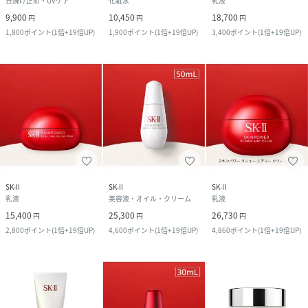
日焼け止め・UVケア
化粧水
乳液
9,900
10,450
18,700
円
円
円
1,800
ポイント
(
1倍+19倍UP
)
1,900
ポイント
(
1倍+19倍UP
)
3,400
ポイント
(
1倍+19倍UP
)
SK-II
SK-II
SK-II
乳液
美容液・オイル・クリーム
乳液
15,400
25,300
26,730
円
円
円
2,800
ポイント
(
1倍+19倍UP
)
4,600
ポイント
(
1倍+19倍UP
)
4,860
ポイント
(
1倍+19倍UP
)