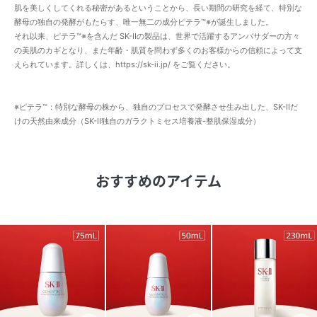
肌を美しくしてくれる秘密があるということから、長い期間の研究を経て、特別な
酵母の独自の発酵がもたらす、唯一無二の成分ピテラ™※が誕生しました。
それ以来、ピテラ™※を含んだ SK-IIの製品は、世界で活躍するアンバサダーの方々
の美肌のカギとなり、また年齢・肌質を問わず多くのお客様からの信頼によって支
えられています。詳しくは、https://sk-ii.jp/ をご覧ください。
※ピテラ™：特別な酵母の株から、独自のプロセスで発酵させ生み出した、SK-IIだ
けの天然由来成分（SK-II独自のガラクトミセス培養液-整肌保湿成分）
おすすめのアイテム