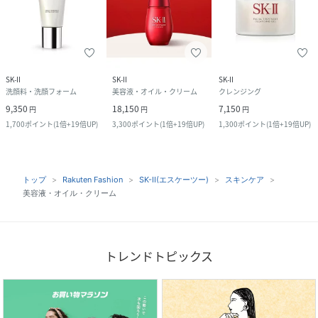
SK-II
SK-II
SK-II
洗顔料・洗顔フォーム
美容液・オイル・クリーム
クレンジング
9,350
18,150
7,150
円
円
円
1,700
ポイント
(
1倍+19倍UP
)
3,300
ポイント
(
1倍+19倍UP
)
1,300
ポイント
(
1倍+19倍UP
)
トップ
Rakuten Fashion
SK-II(エスケーツー)
スキンケア
美容液・オイル・クリーム
トレンドトピックス