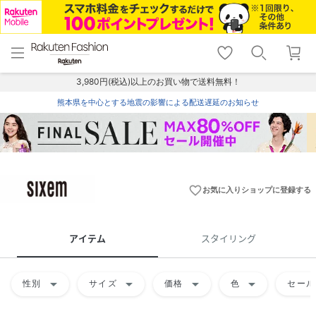
menu
home
search
favorite_border
shopping_cart
lock_outline
メニュー
トップ
検索
お気に入り
カート
ログイン
3,980円(税込)以上のお買い物で送料無料！
熊本県を中心とする地震の影響による配送遅延のお知らせ
favorite_border
お気に入りショップに登録する
アイテム
スタイリング
arrow_drop_down
arrow_drop_down
arrow_drop_down
arrow_drop_down
性別
サイズ
価格
色
セール