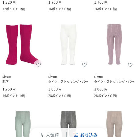
1,320
1,760
1,760
円
円
円
12
ポイント
(
1倍
)
16
ポイント
(
1倍
)
16
ポイント
(
1倍
)
sixem
sixem
sixem
靴下
タイツ・ストッキング・パンスト
タイツ・ストッキング・パンスト
1,760
3,080
3,080
円
円
円
16
ポイント
(
1倍
)
28
ポイント
(
1倍
)
28
ポイント
(
1倍
)
人気順
絞り込み
swap_vert