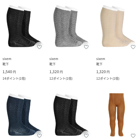
sixem
sixem
sixem
靴下
靴下
靴下
1,540
1,320
1,320
円
円
円
14
ポイント
(
1倍
)
12
ポイント
(
1倍
)
12
ポイント
(
1倍
)