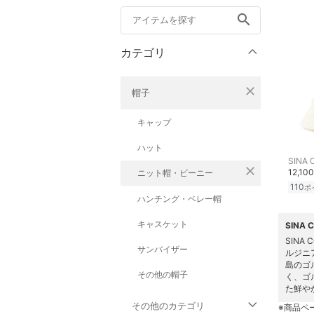
search
カテゴリ
close
帽子
キャップ
ハット
SINA 
close
12,10
ニット帽・ビーニー
110
ポ
ハンチング・ベレー帽
キャスケット
SINA
SIN
サンバイザー
ルジニ
島のゴ
その他の帽子
く、ゴ
た鮮や
その他のカテゴリ
※商品ペ