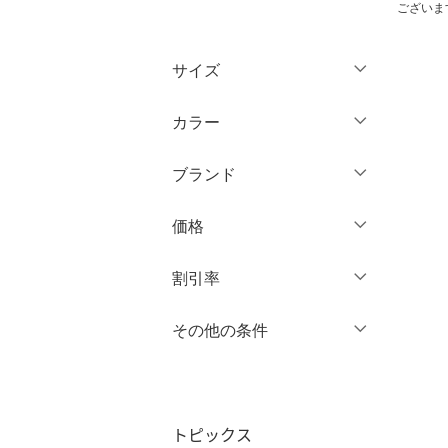
ございま
トップス
サイズ
ジャケット・アウター
ウェア（S/M/L）
カラー
パンツ
～XS
S
ブランド
ワンピース・ドレス
M
L
ブランド一覧からさがす >
XL
XXL
価格
スカート
3XL～
フリー
オールインワン・オーバ
円
～
円
割引率
ーオール
クリア
絞り込み
％OFF
～
％OFF
その他の条件
絞り込み
バッグ
クリア
絞り込み
クーポン対象のみ表示
シューズ・靴
絞り込み
スーパーDEALのみ表示
トピックス
インナー・ルームウェア