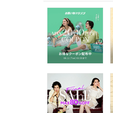
クリア
絞り込み
靴下・レッグウェア
ファッション雑貨
アクセサリー・腕時計
財布・ポーチ・ケース
ヘアアクセサリー
マタニティウェア・ベビ
ー用品
スーツ・フォーマル
水着・スイムグッズ
着物・浴衣・和装小物