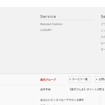
Service
S
Rakuten Fashion
ブ
LUXURY
シ
カ
セ
す
サービス一覧
お問
楽天グループ
おすすめ
【楽天でんき】ポイントが貯ま
あなたにピッタリなヘアサロンを探す