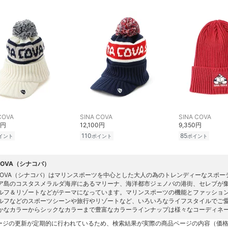
COVA
SINA COVA
SINA COVA
0円
12,100円
9,350円
110
85
イント
ポイント
ポイント
 COVA（シナコバ）
A COVA（シナコバ）はマリンスポーツを中心とした大人の為のトレンディーなスポ
ア島のコスタスメラルダ海岸にあるマリーナ、海洋都市ジェノバの港街、セレブが
ルフ＆リゾートなどがテーマになっています。マリンスポーツの機能とファッショ
ルフなどのスポーツシーンや旅行やリゾートなど、いろいろなライフスタイルでご
かなカラーからシックなカラーまで豊富なカラーラインナップは様々なコーディネ
ージの更新が定期的に行われているため、検索結果が実際の商品ページの内容（価