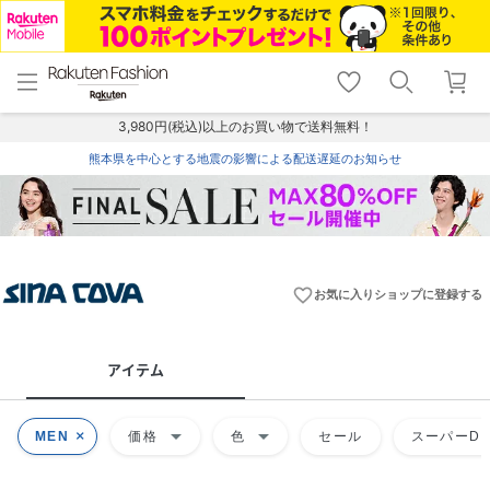
menu
home
search
favorite_border
shopping_cart
lock_outline
メニュー
トップ
検索
お気に入り
カート
ログイン
3,980円(税込)以上のお買い物で送料無料！
熊本県を中心とする地震の影響による配送遅延のお知らせ
favorite_border
お気に入りショップに登録する
アイテム
arrow_drop_down
arrow_drop_down
MEN
価格
色
セール
スーパーDE