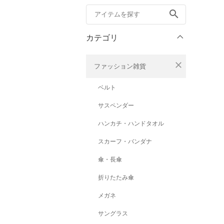
search
カテゴリ
close
ファッション雑貨
ベルト
サスペンダー
ハンカチ・ハンドタオル
スカーフ・バンダナ
傘・長傘
折りたたみ傘
メガネ
サングラス