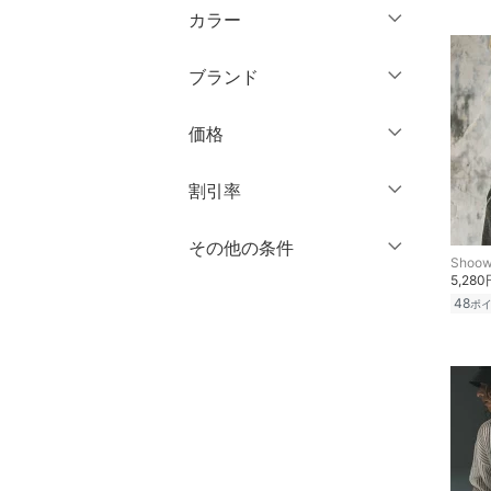
半袖
マタニティウェア・ベビ
カラー
ショート丈
10分丈
ー用品
七分袖・五分袖
クリア
絞り込み
ミドル丈
12分丈 ～
ブランド
スーツ・フォーマル
長袖
ロング丈
ブランド一覧からさがす >
クリア
絞り込み
価格
水着・スイムグッズ
クリア
絞り込み
クリア
絞り込み
円
～
円
割引率
着物・浴衣・和装小物
スキンケア
％OFF
～
％OFF
その他の条件
絞り込み
クリア
絞り込み
Shoow
5,280
ベースメイク
クーポン対象のみ表示
48
ポ
絞り込み
スーパーDEALのみ表示
メイクアップ
クリア
絞り込み
ネイル
ボディケア・オーラルケ
ア