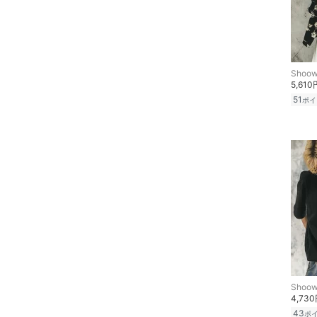
Shoow
5,610
51
ポイ
Shoow
4,73
43
ポ