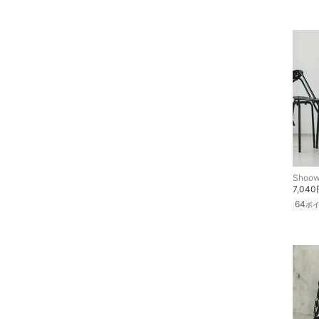
文房具
ペット用品
福袋・ギフト・その他
Shoow
7,04
64
ポ