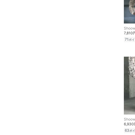
ヘアケア
フレグランス
Shoow
7,810
メイク道具・美容器具
71
ポイ
コフレ・キット・セット
食器・調理器具・キッチ
ン用品
インテリア・生活雑貨
スマホグッズ・オーディ
オ機器
スポーツ・アウトドア用
Shoow
品
6,93
63
ポ