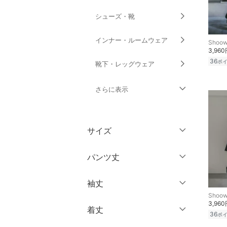
シューズ・靴
インナー・ルームウェア
Shoow
3,96
36
ポ
靴下・レッグウェア
さらに表示
ファッション雑貨
サイズ
アクセサリー・腕時計
ウェア（S/M/L）
パンツ丈
財布・ポーチ・ケース
～XS
S
袖丈
帽子
～ 3分丈
M
L
Shoow
3,96
5分丈・ハーフ
XL
XXL
着丈
ヘアアクセサリー
ノースリーブ
36
ポ
7分丈・クロップド
3XL～
フリー