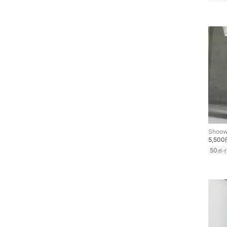
Shoow
5,50
50
ポ