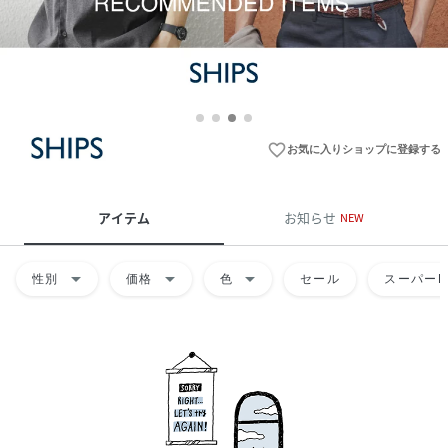
favorite_border
お気に入りショップに登録する
アイテム
お知らせ
NEW
arrow_drop_down
arrow_drop_down
arrow_drop_down
性別
価格
色
セール
スーパーD