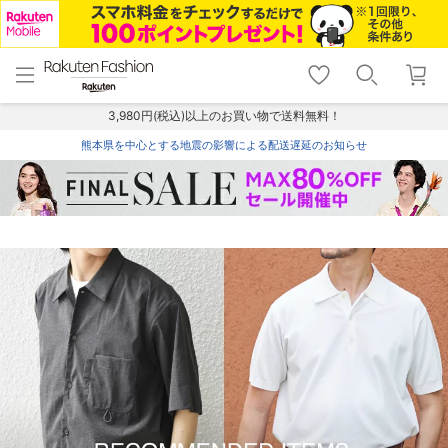
menu
home
search
favorite_border
shopping_cart
lock_outline
メニュー
トップ
検索
お気に入り
カート
ログイン
3,980円(税込)以上のお買い物で送料無料！
熊本県を中心とする地震の影響による配送遅延のお知らせ