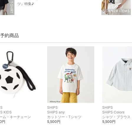
ツ』特集♪
S 予約商品
PS
SHIPS
SHIPS
S KIDS
SHIPS any
SHIPS Colors
ーム・キーチェーン
カットソー・Tシャツ
シャツ・ブラウス
60円
5,500円
5,500円