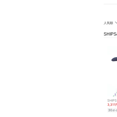
クリア
絞り込み
靴下・レッグウェア
ファッション雑貨
人気順
アクセサリー・腕時計
SHI
財布・ポーチ・ケース
ヘアアクセサリー
マタニティウェア・ベビ
ー用品
スーツ・フォーマル
水着・スイムグッズ
SHIPS
3,311
30
ポ
着物・浴衣・和装小物