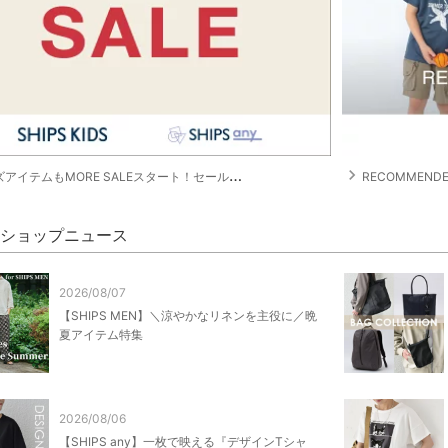
navigate_next
イテムもMORE SALEスタート！セールアイテムが続々増加！
RECOMMENDE
PS ショップニュース
2026/08/07
【SHIPS MEN】＼涼やかなリネンを主役に／晩
夏アイテム特集
2026/08/06
【SHIPS any】一枚で映える『デザインTシャ