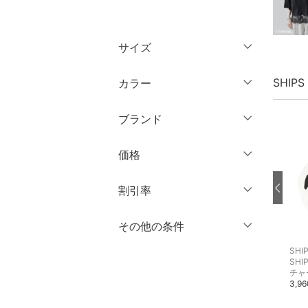
トップス
サイズ
ジャケット・アウター
ウェア（S/M/L）
SHIP
カラー
パンツ
～XS
S
ブランド
ワンピース・ドレス
M
L
ブランド一覧からさがす >
XL
XXL
価格
スカート
3XL～
フリー
オールインワン・オーバ
円
～
円
割引率
ーオール
クリア
絞り込み
％OFF
～
％OFF
その他の条件
絞り込み
バッグ
クリア
絞り込み
SHIPS
SHIPS
SHI
クーポン対象のみ表示
SHIPS KIDS
SHIPS KIDS
SHIP
シューズ・靴
絞り込み
ダウンジャケット・ダウンベスト
ダウンジャケット・ダウンベスト
チャ
スーパーDEALのみ表示
10,450円
11,550円
3,9
インナー・ルームウェア