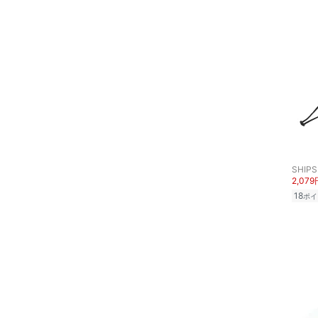
スキンケア
ボディケア・オーラルケ
ア
ヘアケア
食器・調理器具・キッチ
ン用品
SHIPS
インテリア・生活雑貨
2,079
18
ポイ
スマホグッズ・オーディ
オ機器
スポーツ・アウトドア用
品
文房具