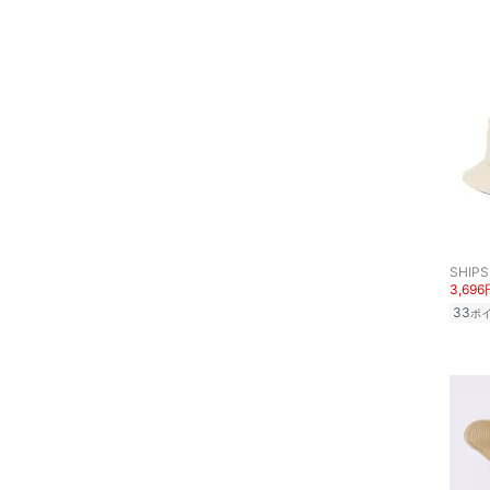
SHIPS
3,696
33
ポ