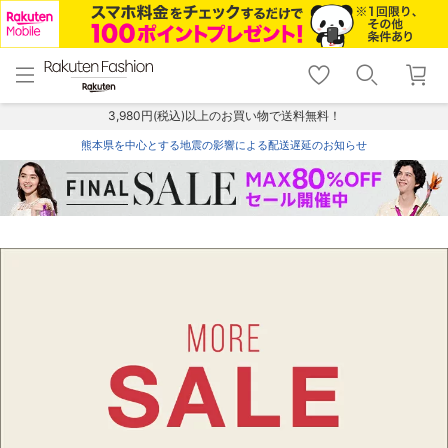
menu
home
search
favorite_border
shopping_cart
lock_outline
メニュー
トップ
検索
お気に入り
カート
ログイン
3,980円(税込)以上のお買い物で送料無料！
熊本県を中心とする地震の影響による配送遅延のお知らせ