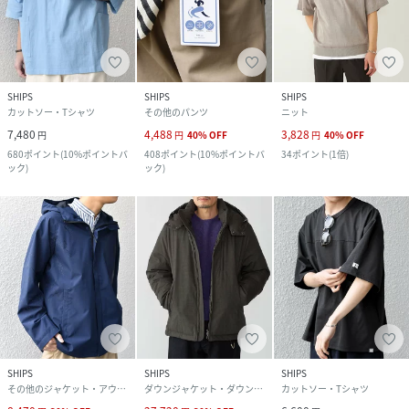
SHIPS
SHIPS
SHIPS
カットソー・Tシャツ
その他のパンツ
ニット
7,480
4,488
3,828
円
円
40
%
OFF
円
40
%
OFF
680
ポイント
(
10%ポイントバ
408
ポイント
(
10%ポイントバ
34
ポイント
(
1倍
)
ック
)
ック
)
SHIPS
SHIPS
SHIPS
その他のジャケット・アウター
ダウンジャケット・ダウンベスト
カットソー・Tシャツ