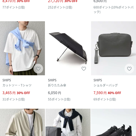
8,470
27,720
6,600
円
30
%
OFF
円
30
%
OFF
円
77
ポイント
(
1倍
)
252
ポイント
(
1倍
)
600
ポイント
(
10%ポイントバ
ック
)
SHIPS
SHIPS
SHIPS
カットソー・Tシャツ
折りたたみ傘
ショルダーバッグ
3,465
6,050
7,590
円
30
%
OFF
円
円
40
%
OFF
31
ポイント
(
1倍
)
55
ポイント
(
1倍
)
69
ポイント
(
1倍
)