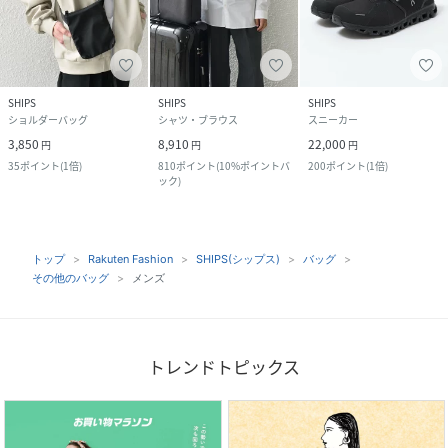
SHIPS
SHIPS
SHIPS
ショルダーバッグ
シャツ・ブラウス
スニーカー
3,850
8,910
22,000
円
円
円
35
ポイント
(
1倍
)
810
ポイント
(
10%ポイントバ
200
ポイント
(
1倍
)
ック
)
トップ
Rakuten Fashion
SHIPS(シップス)
バッグ
その他のバッグ
メンズ
トレンドトピックス