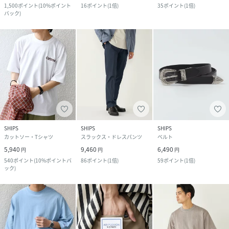
1,500
ポイント
(
10%ポイント
16
ポイント
(
1倍
)
35
ポイント
(
1倍
)
バック
)
SHIPS
SHIPS
SHIPS
カットソー・Tシャツ
スラックス・ドレスパンツ
ベルト
5,940
9,460
6,490
円
円
円
540
ポイント
(
10%ポイントバ
86
ポイント
(
1倍
)
59
ポイント
(
1倍
)
ック
)