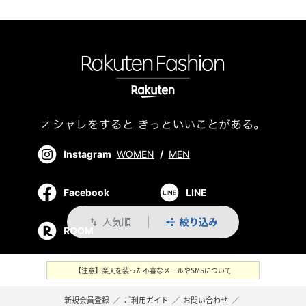
Instagram
WOMEN
/
MEN
Facebook
LINE
人気順
絞り込み
swap_vert
ROOM
【注意】楽天を装った不審なメールやSMSについて
新規会員登録
／
ご利用ガイド
／
お問い合わせ
／