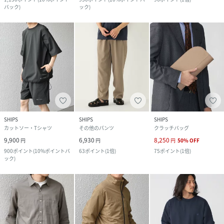
バック
)
ック
)
SHIPS
SHIPS
SHIPS
カットソー・Tシャツ
その他のパンツ
クラッチバッグ
9,900
6,930
8,250
円
円
円
50
%
OFF
900
ポイント
(
10%ポイントバ
63
ポイント
(
1倍
)
75
ポイント
(
1倍
)
ック
)