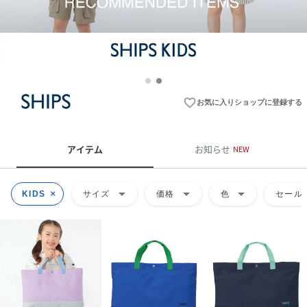
favorite_border
お気に入りショップに登録する
アイテム
お知らせ
NEW
arrow_drop_down
arrow_drop_down
arrow_drop_down
KIDS
サイズ
価格
色
セール