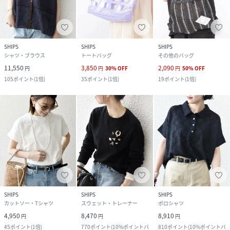
SHIPS
SHIPS
SHIPS
シャツ・ブラウス
トートバッグ
その他のバッグ
11,550
3,850
2,090
円
円
30
%
OFF
円
50
%
OFF
105
ポイント
(
1倍
)
35
ポイント
(
1倍
)
19
ポイント
(
1倍
)
SHIPS
SHIPS
SHIPS
カットソー・Tシャツ
スウェット・トレーナー
ポロシャツ
4,950
8,470
8,910
円
円
円
45
ポイント
(
1倍
)
770
ポイント
(
10%ポイントバ
810
ポイント
(
10%ポイントバ