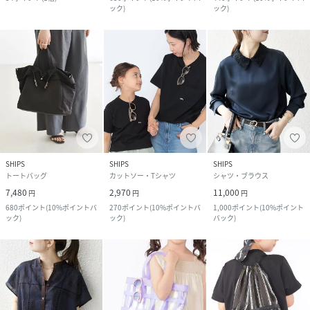
ック
)
ック
)
SHIPS
SHIPS
SHIPS
トートバッグ
カットソー・Tシャツ
シャツ・ブラウス
7,480
2,970
11,000
円
円
円
680
ポイント
(
10%ポイントバ
270
ポイント
(
10%ポイントバ
1,000
ポイント
(
10%ポイント
ック
)
ック
)
バック
)