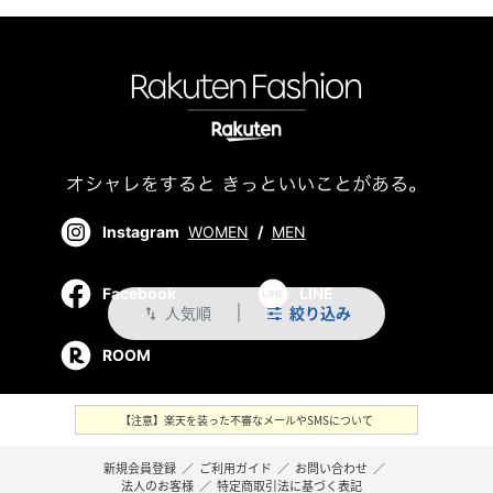
Instagram
WOMEN
/
MEN
Facebook
LINE
人気順
絞り込み
swap_vert
ROOM
【注意】楽天を装った不審なメールやSMSについて
新規会員登録
／
ご利用ガイド
／
お問い合わせ
／
法人のお客様
／
特定商取引法に基づく表記