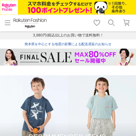
menu
home
search
favorite_border
shopping_cart
lock_outline
メニュー
トップ
検索
お気に入り
カート
ログイン
3,980円(税込)以上のお買い物で送料無料！
熊本県を中心とする地震の影響による配送遅延のお知らせ