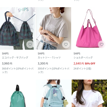
SHIPS
SHIPS
SHIPS
エコバッグ・サブバッグ
カットソー・Tシャツ
ショルダーバッグ
3,960
3,300
2,640
円
円
円
50
%
OFF
360
ポイント
(
10%ポイントバ
300
ポイント
(
10%ポイントバ
24
ポイント
(
1倍
)
ック
)
ック
)