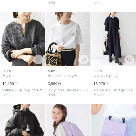
ック
)
ック
)
SHIPS
SHIPS
SHIPS
ニット
カットソー・Tシャツ
シャツワンピース
10,450
3,960
13,970
円
円
円
950
ポイント
(
10%ポイントバ
360
ポイント
(
10%ポイントバ
1,270
ポイント
(
10%ポイント
ック
)
ック
)
バック
)