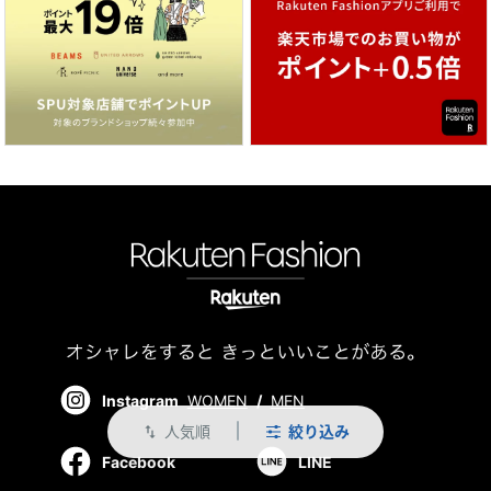
Instagram
WOMEN
/
MEN
人気順
絞り込み
swap_vert
Facebook
LINE