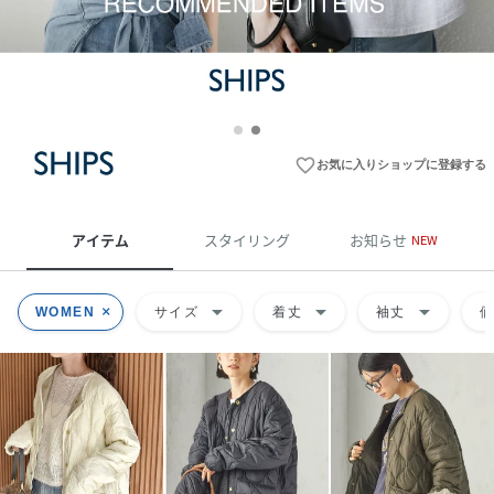
favorite_border
お気に入りショップに登録する
アイテム
スタイリング
お知らせ
NEW
arrow_drop_down
arrow_drop_down
arrow_drop_down
WOMEN
サイズ
着丈
袖丈