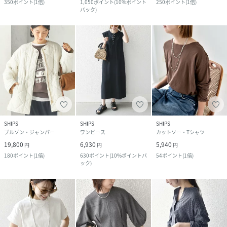
350
ポイント
(
1倍
)
1,050
ポイント
(
10%ポイント
250
ポイント
(
1倍
)
バック
)
SHIPS
SHIPS
SHIPS
ブルゾン・ジャンパー
ワンピース
カットソー・Tシャツ
19,800
6,930
5,940
円
円
円
180
ポイント
(
1倍
)
630
ポイント
(
10%ポイントバ
54
ポイント
(
1倍
)
ック
)