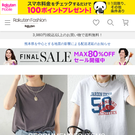
menu
home
search
favorite_border
shopping_cart
lock_outline
メニュー
トップ
検索
お気に入り
カート
ログイン
3,980円(税込)以上のお買い物で送料無料！
熊本県を中心とする地震の影響による配送遅延のお知らせ