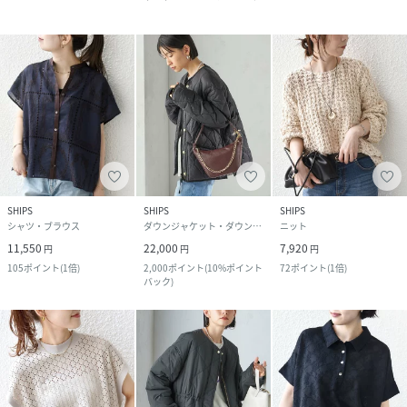
SHIPS
SHIPS
SHIPS
シャツ・ブラウス
ダウンジャケット・ダウンベスト
ニット
11,550
22,000
7,920
円
円
円
105
ポイント
(
1倍
)
2,000
ポイント
(
10%ポイント
72
ポイント
(
1倍
)
バック
)