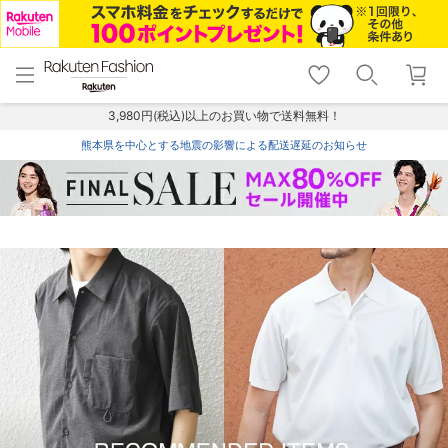
menu
home
search
favorite_border
shopping_cart
lock_outline
メニュー
トップ
検索
お気に入り
カート
ログイン
3,980円(税込)以上のお買い物で送料無料！
熊本県を中心とする地震の影響による配送遅延のお知らせ