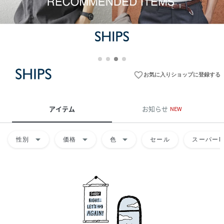
favorite_border
お気に入りショップに登録する
アイテム
お知らせ
NEW
arrow_drop_down
arrow_drop_down
arrow_drop_down
性別
価格
色
セール
スーパーD