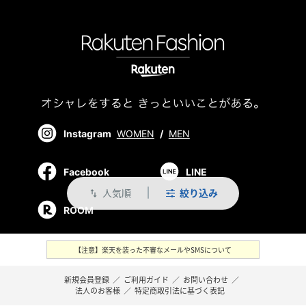
Instagram
WOMEN
/
MEN
Facebook
LINE
人気順
絞り込み
swap_vert
ROOM
【注意】楽天を装った不審なメールやSMSについて
新規会員登録
／
ご利用ガイド
／
お問い合わせ
／
法人のお客様
／
特定商取引法に基づく表記