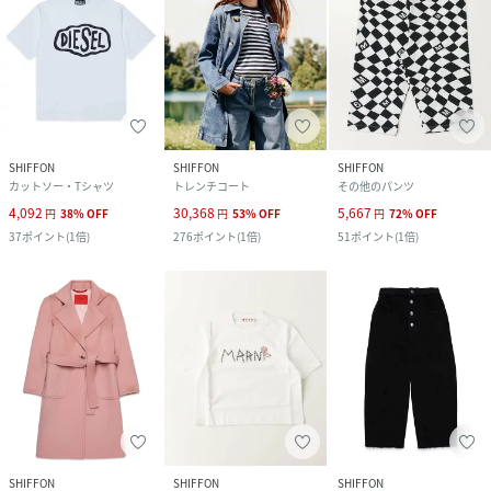
SHIFFON
SHIFFON
SHIFFON
カットソー・Tシャツ
トレンチコート
その他のパンツ
4,092
30,368
5,667
円
38
%
OFF
円
53
%
OFF
円
72
%
OFF
37
ポイント
(
1倍
)
276
ポイント
(
1倍
)
51
ポイント
(
1倍
)
SHIFFON
SHIFFON
SHIFFON