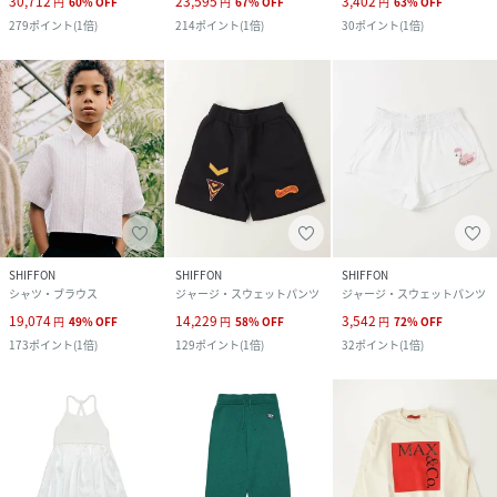
30,712
23,595
3,402
円
60
%
OFF
円
67
%
OFF
円
63
%
OFF
279
ポイント
(
1倍
)
214
ポイント
(
1倍
)
30
ポイント
(
1倍
)
SHIFFON
SHIFFON
SHIFFON
シャツ・ブラウス
ジャージ・スウェットパンツ
ジャージ・スウェットパンツ
19,074
14,229
3,542
円
49
%
OFF
円
58
%
OFF
円
72
%
OFF
173
ポイント
(
1倍
)
129
ポイント
(
1倍
)
32
ポイント
(
1倍
)