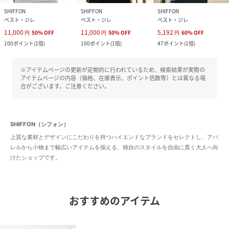
SHIFFON
SHIFFON
SHIFFON
ベスト・ジレ
ベスト・ジレ
ベスト・ジレ
11,000
11,000
5,192
円
50
%
OFF
円
50
%
OFF
円
60
%
OFF
100
ポイント
(
1倍
)
100
ポイント
(
1倍
)
47
ポイント
(
1倍
)
※アイテムページの更新が定期的に行われているため、検索結果が実際の
アイテムページの内容（価格、在庫表示、ポイント倍数等）とは異なる場
合がございます。ご注意ください。
SHIFFON（シフォン）
上質な素材とデザインにこだわりを持つハイエンドなブランドをセレクトし、アパ
レルから小物まで幅広いアイテムを揃える、独自のスタイルを自由に貫く大人へ向
けたショップです。
おすすめのアイテム