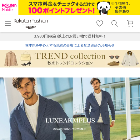
menu
home
search
favorite_border
shopping_cart
lock_outline
メニュー
トップ
検索
お気に入り
カート
ログイン
3,980円(税込)以上のお買い物で送料無料！
熊本県を中心とする地震の影響による配送遅延のお知らせ