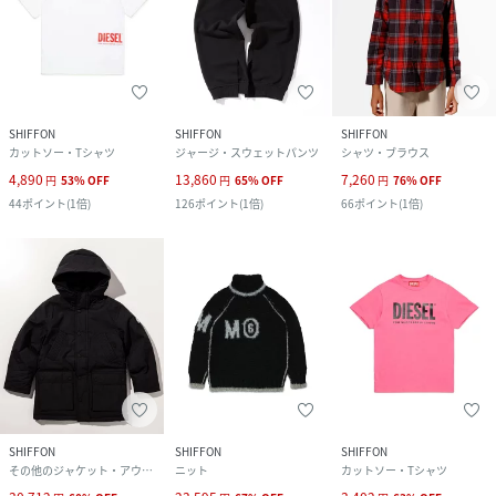
SHIFFON
SHIFFON
SHIFFON
カットソー・Tシャツ
ジャージ・スウェットパンツ
シャツ・ブラウス
4,890
13,860
7,260
円
53
%
OFF
円
65
%
OFF
円
76
%
OFF
44
ポイント
(
1倍
)
126
ポイント
(
1倍
)
66
ポイント
(
1倍
)
SHIFFON
SHIFFON
SHIFFON
その他のジャケット・アウター
ニット
カットソー・Tシャツ