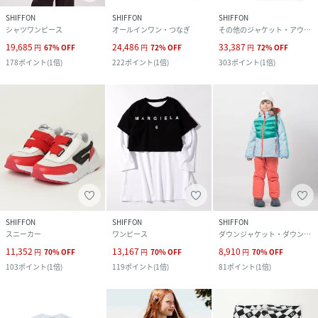
SHIFFON
SHIFFON
SHIFFON
シャツワンピース
オールインワン・つなぎ
その他のジャケット・アウター
19,685
24,486
33,387
円
67
%
OFF
円
72
%
OFF
円
72
%
OFF
178
ポイント
(
1倍
)
222
ポイント
(
1倍
)
303
ポイント
(
1倍
)
SHIFFON
SHIFFON
SHIFFON
スニーカー
ワンピース
ダウンジャケット・ダウンベスト
11,352
13,167
8,910
円
70
%
OFF
円
70
%
OFF
円
70
%
OFF
103
ポイント
(
1倍
)
119
ポイント
(
1倍
)
81
ポイント
(
1倍
)