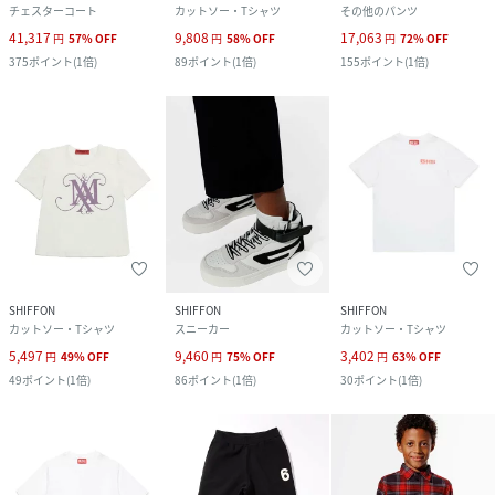
チェスターコート
カットソー・Tシャツ
その他のパンツ
41,317
9,808
17,063
円
57
%
OFF
円
58
%
OFF
円
72
%
OFF
375
ポイント
(
1倍
)
89
ポイント
(
1倍
)
155
ポイント
(
1倍
)
SHIFFON
SHIFFON
SHIFFON
カットソー・Tシャツ
スニーカー
カットソー・Tシャツ
5,497
9,460
3,402
円
49
%
OFF
円
75
%
OFF
円
63
%
OFF
49
ポイント
(
1倍
)
86
ポイント
(
1倍
)
30
ポイント
(
1倍
)