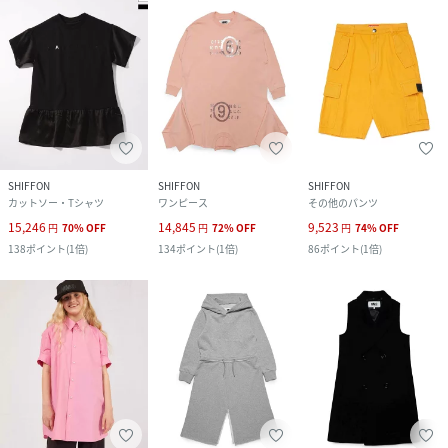
SHIFFON
SHIFFON
SHIFFON
カットソー・Tシャツ
ワンピース
その他のパンツ
15,246
14,845
9,523
円
70
%
OFF
円
72
%
OFF
円
74
%
OFF
138
ポイント
(
1倍
)
134
ポイント
(
1倍
)
86
ポイント
(
1倍
)