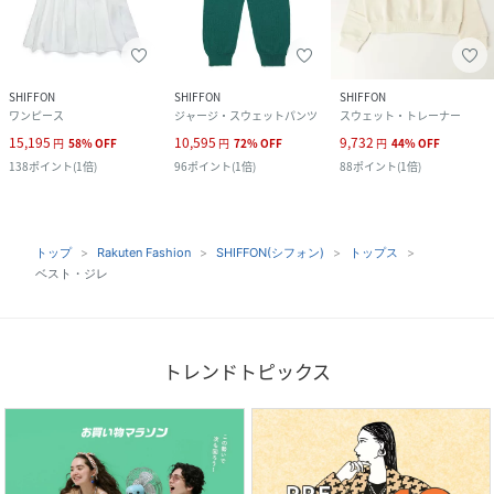
SHIFFON
SHIFFON
SHIFFON
ワンピース
ジャージ・スウェットパンツ
スウェット・トレーナー
15,195
10,595
9,732
円
58
%
OFF
円
72
%
OFF
円
44
%
OFF
138
ポイント
(
1倍
)
96
ポイント
(
1倍
)
88
ポイント
(
1倍
)
トップ
Rakuten Fashion
SHIFFON(シフォン)
トップス
ベスト・ジレ
トレンドトピックス