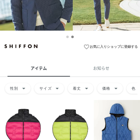
favorite_border
お気に入りショップに登録する
アイテム
お知らせ
arrow_drop_down
arrow_drop_down
arrow_drop_down
arrow_drop_down
arrow
性別
サイズ
着丈
価格
色