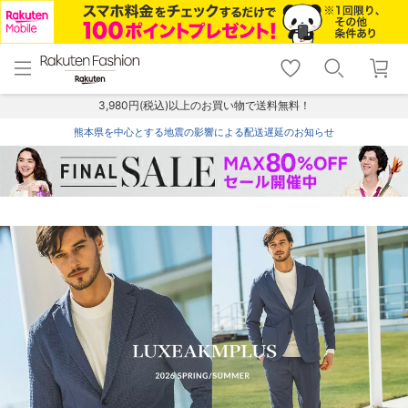
menu
home
search
favorite_border
shopping_cart
lock_outline
メニュー
トップ
検索
お気に入り
カート
ログイン
3,980円(税込)以上のお買い物で送料無料！
熊本県を中心とする地震の影響による配送遅延のお知らせ