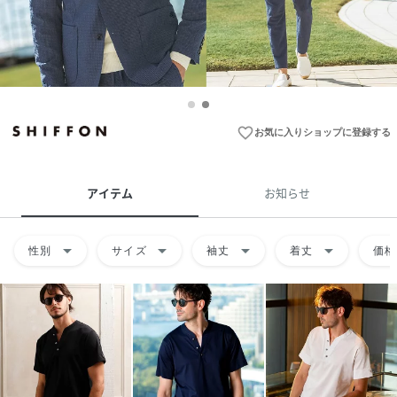
favorite_border
お気に入りショップに登録する
アイテム
お知らせ
arrow_drop_down
arrow_drop_down
arrow_drop_down
arrow_drop_down
性別
サイズ
袖丈
着丈
価格