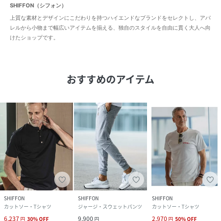
SHIFFON（シフォン）
上質な素材とデザインにこだわりを持つハイエンドなブランドをセレクトし、アパ
レルから小物まで幅広いアイテムを揃える、独自のスタイルを自由に貫く大人へ向
けたショップです。
おすすめのアイテム
SHIFFON
SHIFFON
SHIFFON
カットソー・Tシャツ
ジャージ・スウェットパンツ
カットソー・Tシャツ
6,237
9,900
2,970
円
30
%
OFF
円
円
50
%
OFF