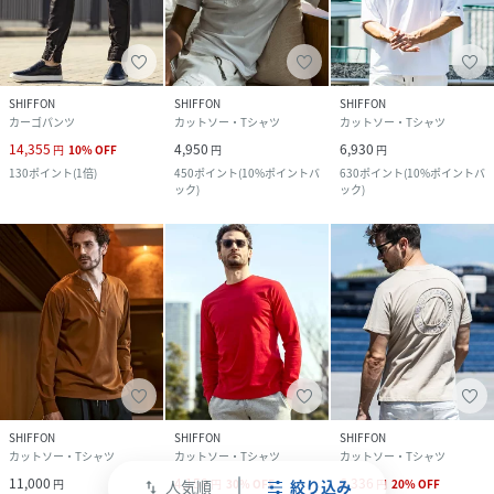
SHIFFON
SHIFFON
SHIFFON
カーゴパンツ
カットソー・Tシャツ
カットソー・Tシャツ
14,355
4,950
6,930
円
10
%
OFF
円
円
130
ポイント
(
1倍
)
450
ポイント
(
10%ポイントバ
630
ポイント
(
10%ポイントバ
ック
)
ック
)
SHIFFON
SHIFFON
SHIFFON
カットソー・Tシャツ
カットソー・Tシャツ
カットソー・Tシャツ
11,000
4,158
6,336
円
円
30
%
OFF
円
20
%
OFF
人気順
絞り込み
swap_vert