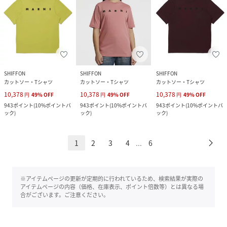
SHIFFON
SHIFFON
SHIFFON
カットソー・Tシャツ
カットソー・Tシャツ
カットソー・Tシャツ
10,378
10,378
10,378
円
49
%
OFF
円
49
%
OFF
円
49
%
OFF
943
ポイント
(
10%ポイントバ
943
ポイント
(
10%ポイントバ
943
ポイント
(
10%ポイントバ
ック
)
ック
)
ック
)
1
2
3
4
6
...
※アイテムページの更新が定期的に行われているため、検索結果が実際の
アイテムページの内容（価格、在庫表示、ポイント倍数等）とは異なる場
合がございます。ご注意ください。