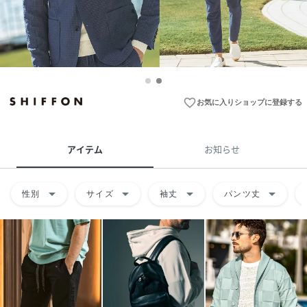
favorite_border
お気に入りショップに登録する
アイテム
お知らせ
arrow_drop_down
arrow_drop_down
arrow_drop_down
arrow_drop_down
性別
サイズ
袖丈
パンツ丈