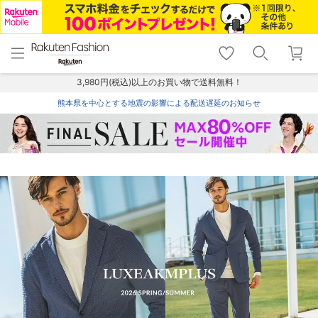
menu
home
search
favorite_border
shopping_cart
lock_outline
メニュー
トップ
検索
お気に入り
カート
ログイン
3,980円(税込)以上のお買い物で送料無料！
熊本県を中心とする地震の影響による配送遅延のお知らせ